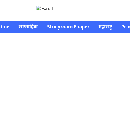
rime
साप्ताहिक
Studyroom Epaper
महाराष्ट्र
Pri