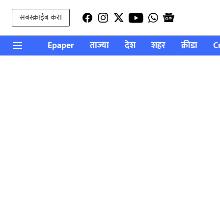
सबस्क्राईब करा
Epaper
ताज्या
देश
शहर
क्रीडा
C