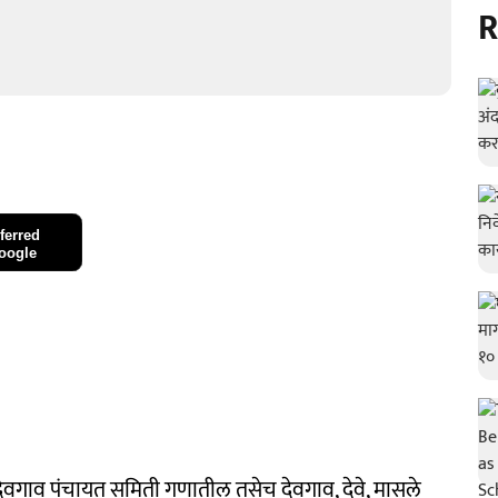
R
ferred
oogle
 देवगाव पंचायत समिती गणातील तसेच देवगाव, देवे, मासले