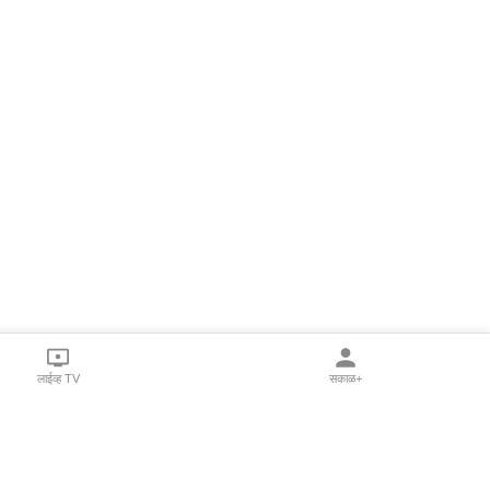
लाईव्ह TV
सकाळ+