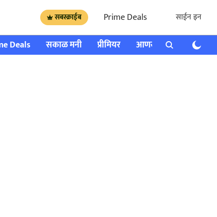
Prime Deals
साईन इन
सबस्क्राईब
me Deals
सकाळ मनी
प्रीमियर
आणखी
राशी भविष्य