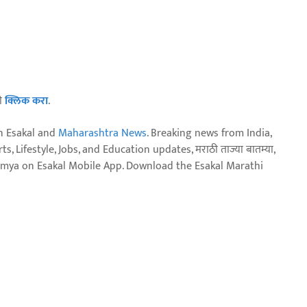
ठी
क्लिक करा
.
n Esakal and
Maharashtra News
. Breaking news from India,
, Lifestyle, Jobs, and Education updates, मराठी ताज्या बातम्या,
aja batmya on Esakal Mobile App. Download the Esakal Marathi