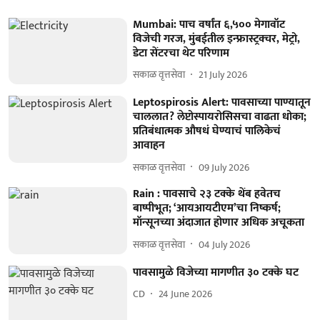
Mumbai: पाच वर्षांत ६,५०० मेगावॉट
विजेची गरज, मुंबईतील इन्फ्रास्ट्रक्चर, मेट्रो,
डेटा सेंटरचा थेट परिणाम
सकाळ वृत्तसेवा
21 July 2026
Leptospirosis Alert: पावसाच्या पाण्यातून
चाललात? लेप्टोस्पायरोसिसचा वाढता धोका;
प्रतिबंधात्मक औषधं घेण्याचं पालिकेचं
आवाहन
सकाळ वृत्तसेवा
09 July 2026
Rain : पावसाचे २३ टक्के थेंब हवेतच
बाष्पीभूत; ‘आयआयटीएम’चा निष्कर्ष;
मॉन्सूनच्या अंदाजात होणार अधिक अचूकता
सकाळ वृत्तसेवा
04 July 2026
पावसामुळे विजेच्या मागणीत ३० टक्के घट
CD
24 June 2026