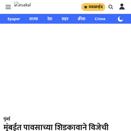
सबस्क्राईब
Epaper
ताज्या
देश
शहर
क्रीडा
Crime
साप्ताहिक
मुंबई
मुंबईत पावसाच्या शिडकावाने विजेची