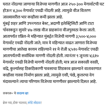
घरात नोंदल्या जाणाऱ्या विजेच्या मागणीत आज २५०-३०० मेगावाॅटची घट
होऊन ४,३०० मेगावाॅट एवढी नोंदली आहे. त्यामुळे वीज वितरण
जाळ्यावरील भार काहीसा कमी झाला आहे.
मुंबई शहर आणि उपनगरात बेस्ट, अदाणी इलेक्ट्रिसिटी आणि टाटा
पाॅवरकडून सुमारे ४७ लाख वीज ग्राहकांना वीजपुरवठा केला जातो.
आतापर्यंत एप्रिल-मे महिन्यात मुंबईत विजेची मागणी ३,५००-४,०००
मेगावाॅट एवढी नोंदली जाते; मात्र मे महिन्यात वाढत जाणारा विजेच्या
मागणीचा आलेख कायम राहिल्याने ११ मे रोजी ४,५१० मेगावाॅट एवढी
आतापर्यंतची सर्वाधिक मागणी नोंदली होती. त्यानंतर ९ जूनला ४,६१०
मेगावाॅट एवढी विजेची मागणी नोंदली होती; मात्र आज सकाळी वरळी,
वांद्रे, कुर्ल्यासह ठिकठिकाणी पावसाचा शिडकाव झाल्याने वातावरणात
काहीसा गारवा निर्माण झाला आहे, त्यामुळे एसी, पंखे, कुलरचा वेग
मंदावल्याने त्याचा परिणाम विजेच्या मागणीवर झाल्याचे दिसत आहे.
सकाळ+ चे
सदस्य व्हा
ब्रेक घ्या, डोकं चालवा,
कोडे सोडवा
!