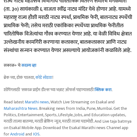
राज्य नाट्य महोत्सव विभागीय पारितोषिक वितरण समारंभ मंगळवारी
(ता. ३०) सायंकाळी ६ वाजता रवींद्र नाट्य मंदिर येथे होणार आहे. यामध्ये
महाराष्ट्र राज्य हौशी मराठी नाट्य स्पर्धा, प्राथमिक फेरी, बालनाट्य स्पर्धेची
प्राथमिक फेरी; तसेच मराठी एकांकिका स्पर्धेच्या प्राथमिक फेरीतील
पारितोषिक विजेत्यांचा गौरव करण्यात येणार आहे. या वेळी विविध क्षेत्रात
उल्लेखनीय कामगिरी करणाऱ्या कलाकार, बालकलाकार आणि नाट्य
संस्थांचा सन्मान करण्यात येणार असल्याचे आयोजकांनी कळविले आहे.
सकाळ+ चे
सदस्य व्हा
ब्रेक घ्या, डोकं चालवा,
कोडे सोडवा
!
शॉपिंगसाठी 'सकाळ प्राईम डील्स'च्या भन्नाट ऑफर्स पाहण्यासाठी
क्लिक करा
.
Read latest
Marathi news
, Watch Live Streaming on Esakal and
Maharashtra News
. Breaking news from India, Pune, Mumbai. Get the
Politics, Entertainment, Sports, Lifestyle, Jobs, and Education updates,
मराठी ताज्या बातम्या, मराठी ब्रेकिंग न्यूज, मराठी ताज्या घडामोडी. And Live taja batmya
on Esakal Mobile App. Download the Esakal Marathi news Channel app
for
Android
and
IOS
.