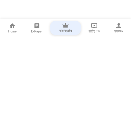
सबस्क्राईब
Home
E-Paper
लाईव्ह TV
सकाळ+
⌄
Marathi News
⌄
About Esakal
⌄
Digital Products
⌄
Sakal Programs