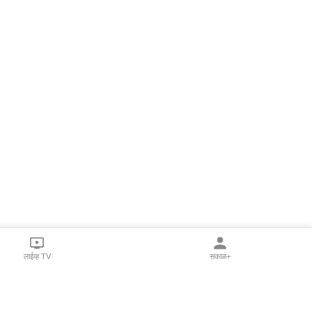
लाईव्ह TV
सकाळ+