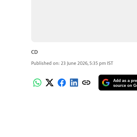
CD
Published on
:
23 June 2026, 5:35 pm
IST
Add as a pre
source on G