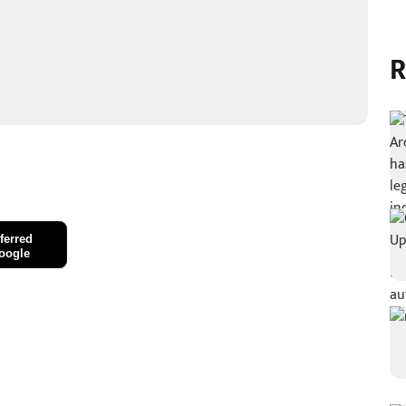
R
ferred
oogle