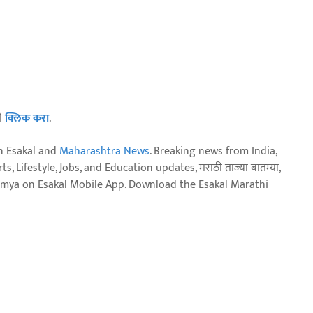
ठी
क्लिक करा
.
n Esakal and
Maharashtra News
. Breaking news from India,
, Lifestyle, Jobs, and Education updates, मराठी ताज्या बातम्या,
aja batmya on Esakal Mobile App. Download the Esakal Marathi