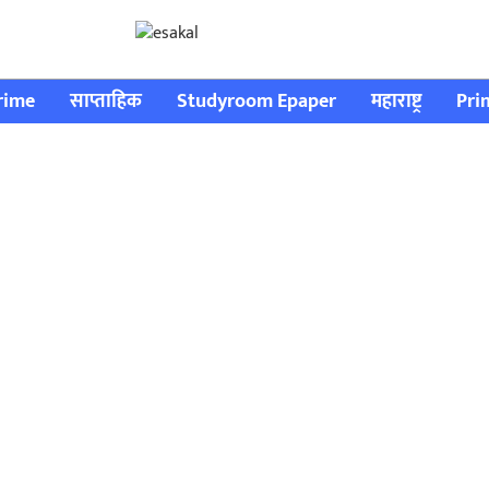
rime
साप्ताहिक
Studyroom Epaper
महाराष्ट्र
Pri