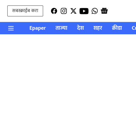
सबस्क्राईब करा
Epaper
ताज्या
देश
शहर
क्रीडा
C