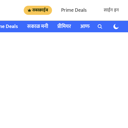
Prime Deals
साईन इन
सबस्क्राईब
me Deals
सकाळ मनी
प्रीमियर
आणखी
राशी भविष्य