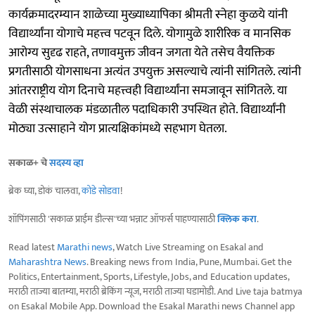
कार्यक्रमादरम्यान शाळेच्या मुख्याध्यापिका श्रीमती स्नेहा कुळये यांनी
विद्यार्थ्यांना योगाचे महत्त्व पटवून दिले. योगामुळे शारीरिक व मानसिक
आरोग्य सुदृढ राहते, तणावमुक्त जीवन जगता येते तसेच वैयक्तिक
प्रगतीसाठी योगसाधना अत्यंत उपयुक्त असल्याचे त्यांनी सांगितले. त्यांनी
आंतरराष्ट्रीय योग दिनाचे महत्त्वही विद्यार्थ्यांना समजावून सांगितले. या
वेळी संस्थाचालक मंडळातील पदाधिकारी उपस्थित होते. विद्यार्थ्यांनी
मोठ्या उत्साहाने योग प्रात्यक्षिकांमध्ये सहभाग घेतला.
सकाळ+ चे
सदस्य व्हा
ब्रेक घ्या, डोकं चालवा,
कोडे सोडवा
!
शॉपिंगसाठी 'सकाळ प्राईम डील्स'च्या भन्नाट ऑफर्स पाहण्यासाठी
क्लिक करा
.
Read latest
Marathi news
, Watch Live Streaming on Esakal and
Maharashtra News
. Breaking news from India, Pune, Mumbai. Get the
Politics, Entertainment, Sports, Lifestyle, Jobs, and Education updates,
मराठी ताज्या बातम्या, मराठी ब्रेकिंग न्यूज, मराठी ताज्या घडामोडी. And Live taja batmya
on Esakal Mobile App. Download the Esakal Marathi news Channel app