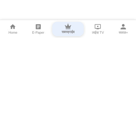
सबस्क्राईब
Home
E-Paper
लाईव्ह TV
सकाळ+
⌄
Marathi News
⌄
About Esakal
⌄
Digital Products
⌄
Sakal Programs