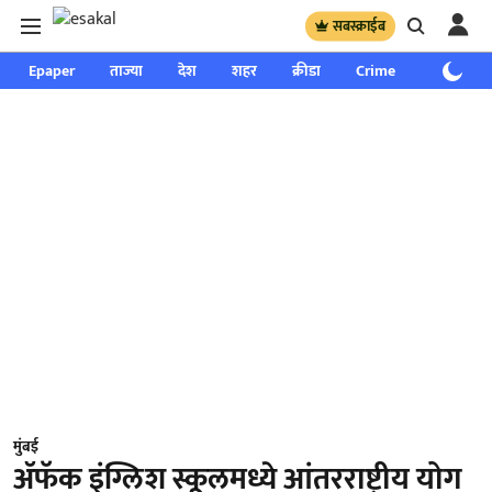
सबस्क्राईब
Epaper
ताज्या
देश
शहर
क्रीडा
Crime
साप्ताहिक
मुंबई
ॲफॅक इंग्लिश स्कूलमध्ये आंतरराष्ट्रीय योग