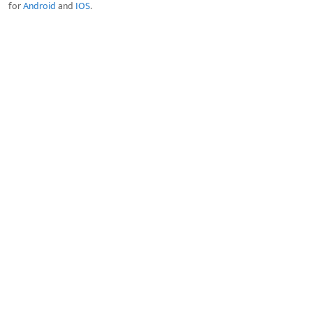
for
Android
and
IOS
.