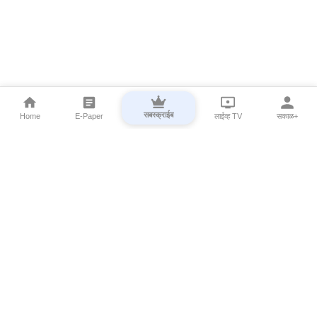
सबस्क्राईब
Home
E-Paper
लाईव्ह TV
सकाळ+
⌄
Marathi News
⌄
About Esakal