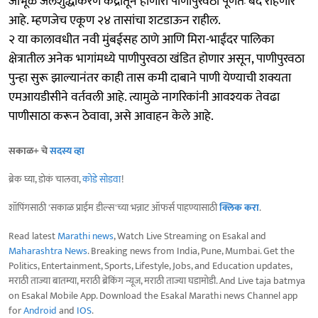
जांभूळ जलशुद्धीकरण केंद्रातून होणारा पाणीपुरवठा पूर्णतः बंद राहणार
आहे. म्हणजेच एकूण २४ तासांचा शटडाऊन राहील.
२ या कालावधीत नवी मुंबईसह ठाणे आणि मिरा-भाईंदर पालिका
क्षेत्रातील अनेक भागांमध्ये पाणीपुरवठा खंडित होणार असून, पाणीपुरवठा
पुन्हा सुरू झाल्यानंतर काही तास कमी दाबाने पाणी येण्याची शक्यता
एमआयडीसीने वर्तवली आहे. त्यामुळे नागरिकांनी आवश्यक तेवढा
पाणीसाठा करून ठेवावा, असे आवाहन केले आहे.
सकाळ+ चे
सदस्य व्हा
ब्रेक घ्या, डोकं चालवा,
कोडे सोडवा
!
शॉपिंगसाठी 'सकाळ प्राईम डील्स'च्या भन्नाट ऑफर्स पाहण्यासाठी
क्लिक करा
.
Read latest
Marathi news
, Watch Live Streaming on Esakal and
Maharashtra News
. Breaking news from India, Pune, Mumbai. Get the
Politics, Entertainment, Sports, Lifestyle, Jobs, and Education updates,
मराठी ताज्या बातम्या, मराठी ब्रेकिंग न्यूज, मराठी ताज्या घडामोडी. And Live taja batmya
on Esakal Mobile App. Download the Esakal Marathi news Channel app
for
Android
and
IOS
.