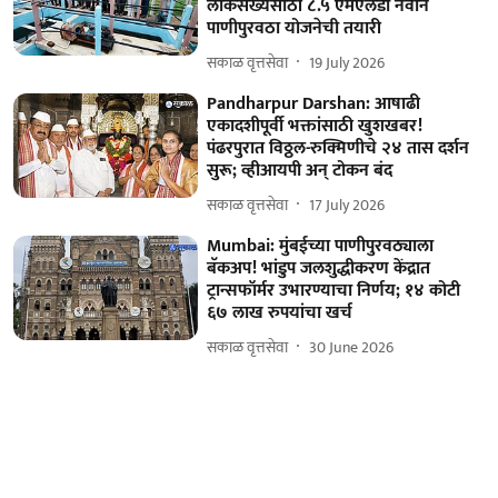
लोकसंख्येसाठी ८.५ एमएलडी नवीन
पाणीपुरवठा योजनेची तयारी
सकाळ वृत्तसेवा
19 July 2026
Pandharpur Darshan: आषाढी
एकादशीपूर्वी भक्तांसाठी खुशखबर!
पंढरपुरात विठ्ठल-रुक्मिणीचे २४ तास दर्शन
सुरू; व्हीआयपी अन्‌ टोकन बंद
सकाळ वृत्तसेवा
17 July 2026
Mumbai: मुंबईच्या पाणीपुरवठ्याला
बॅकअप! भांडुप जलशुद्धीकरण केंद्रात
ट्रान्सफॉर्मर उभारण्याचा निर्णय; १४ कोटी
६७ लाख रुपयांचा खर्च
सकाळ वृत्तसेवा
30 June 2026