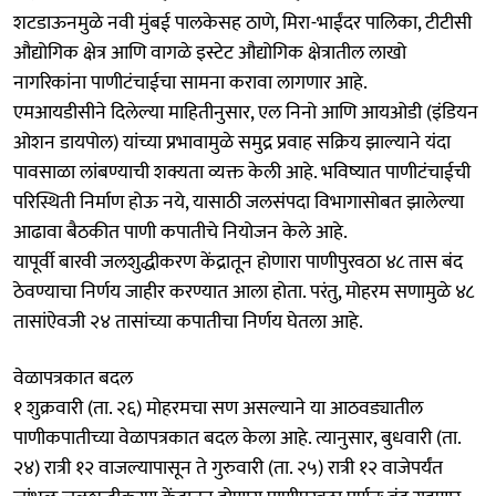
शटडाऊनमुळे नवी मुंबई पालकेसह ठाणे, मिरा-भाईंदर पालिका, टीटीसी
औद्योगिक क्षेत्र आणि वागळे इस्टेट औद्योगिक क्षेत्रातील लाखो
नागरिकांना पाणीटंचाईचा सामना करावा लागणार आहे.
एमआयडीसीने दिलेल्या माहितीनुसार, एल निनो आणि आयओडी (इंडियन
ओशन डायपोल) यांच्या प्रभावामुळे समुद्र प्रवाह सक्रिय झाल्याने यंदा
पावसाळा लांबण्याची शक्यता व्यक्त केली आहे. भविष्यात पाणीटंचाईची
परिस्थिती निर्माण होऊ नये, यासाठी जलसंपदा विभागासोबत झालेल्या
आढावा बैठकीत पाणी कपातीचे नियोजन केले आहे.
यापूर्वी बारवी जलशुद्धीकरण केंद्रातून होणारा पाणीपुरवठा ४८ तास बंद
ठेवण्याचा निर्णय जाहीर करण्यात आला होता. परंतु, मोहरम सणामुळे ४८
तासांऐवजी २४ तासांच्या कपातीचा निर्णय घेतला आहे.
वेळापत्रकात बदल
१ शुक्रवारी (ता. २६) मोहरमचा सण असल्याने या आठवड्यातील
पाणीकपातीच्या वेळापत्रकात बदल केला आहे. त्यानुसार, बुधवारी (ता.
२४) रात्री १२ वाजल्यापासून ते गुरुवारी (ता. २५) रात्री १२ वाजेपर्यंत