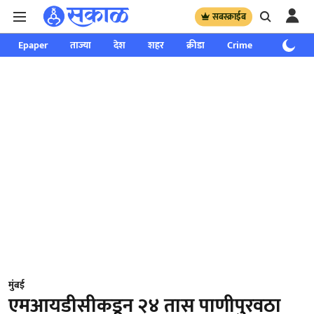
सबस्क्राईब
Epaper
ताज्या
देश
शहर
क्रीडा
Crime
साप्ताहिक
मुंबई
एमआयडीसीकडून २४ तास पाणीपुरवठा