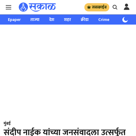
सबस्क्राईब
Epaper
ताज्या
देश
शहर
क्रीडा
Crime
साप्ताहिक
मुंबई
संदीप नाईक यांच्या जनसंवादला उत्सर्फुत