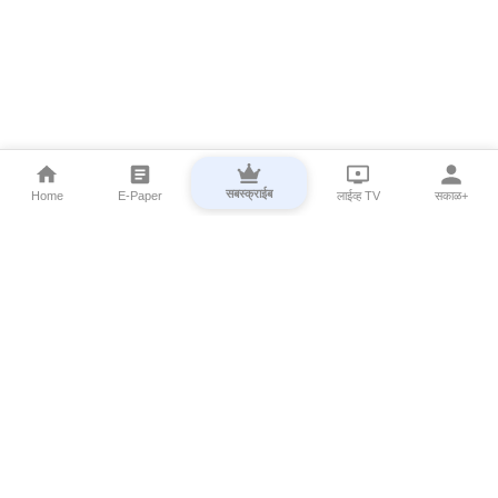
सबस्क्राईब
Home
E-Paper
लाईव्ह TV
सकाळ+
⌄
Marathi News
⌄
About Esakal