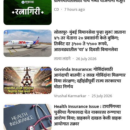
ग्रामपंचायतींसाठी पाच नव्या योजनांना मंजूरी
CD
7 hours ago
सोलापूर- मुंबई विमानसेवा पुन्हा सुरू! जाताना
४५ तर येताना २० प्रवाशांनी केले बुकिंग;
तिकीट दर ३५०० ते ५५०० रूपये,
आठवड्यातील ‘या’ ४ दिवशी विमानसेवा
तात्या लांडगे
26 July 2026
Govinda Insurance: गोविंदांसाठी
आनंदाची बातमी! २ लाख गोविंदांना मिळणार
विमा संरक्षण; दहीहंडीपूर्वी राज्य सरकारचा
मोठा निर्णय
Vrushal Karmarkar
25 July 2026
Health Insurance Issue : टायपिंगच्या
चुकीचा गैरफायदा घेत नाकारला रुग्णाचा
आरोग्य विमा; ग्राहकाने दाखल केली ग्राहक
आयोगात तक्रार