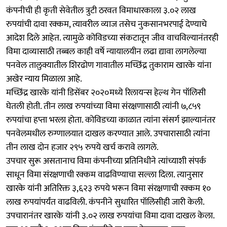
कंपनीची ही कृती सेवेतील त्रुटी ठरवत विमाधारकाला ३.०२ लाख
रुपयांची दावा रक्कम, त्यावरील व्याज तसेच नुकसानभरपाई देण्याचे
आदेश दिले आहेत. त्यामुळे कोविडच्या संकटातून जीव वाचविल्यानंतरही
विमा दाव्यासाठी तब्बल काही वर्षे न्यायालयीन लढा द्यावा लागलेल्या
पनवेल तालुक्यातील शिरढोण गावातील मच्छिंद्र तुकाराम खारके यांना
अखेर न्याय मिळाला आहे.
मच्छिंद्र खारके यांनी डिसेंबर २०२०मध्ये रिलायन्स हेल्थ गेन पॉलिसी
घेतली होती. तीन लाख रुपयांच्या विमा संरक्षणासाठी त्यांनी ७,८५९
रुपयांचा हप्ता भरला होता. कोविडच्या काळात त्यांना संसर्ग झाल्यानंतर
पनवेलमधील रुग्णालयात दाखल करण्यात आले. उपचारासाठी त्यांना
तीन लाख दोन हजार २९५ रुपये खर्च करावे लागले.
उपचार सुरू असतानाच विमा कंपनीच्या प्रतिनिधीने त्यांच्याशी संपर्क
साधून विमा संरक्षणाची रक्कम वाढविण्याचा सल्ला दिला. त्यानुसार
खारके यांनी अतिरिक्त ३,६२३ रुपये भरून विमा संरक्षणाची रक्कम १०
लाख रुपयांपर्यंत वाढविली. कंपनीने सुधारित पॉलिसीही जारी केली.
उपचारानंतर खारके यांनी ३.०२ लाख रुपयांचा विमा दावा दाखल केला.