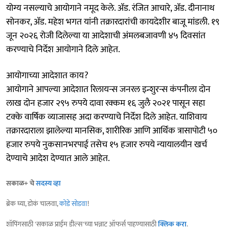
योग्य नसल्याचे आयोगाने नमूद केले. ॲड. रंजित आचारे, ॲड. दीनानाथ
सोनकर, ॲड. महेश भगत यांनी तक्रारदारांची कायदेशीर बाजू मांडली. १९
जून २०२६ रोजी दिलेल्या या आदेशाची अंमलबजावणी ४५ दिवसांत
करण्याचे निर्देश आयोगाने दिले आहेत.
आयोगाच्या आदेशात काय?
आयोगाने आपल्या आदेशात रिलायन्स जनरल इन्शुरन्स कंपनीला दोन
लाख दोन हजार २९५ रुपये दावा रक्कम १६ जुलै २०२१ पासून सहा
टक्के वार्षिक व्याजासह अदा करण्याचे निर्देश दिले आहेत. याशिवाय
तक्रारदाराला झालेल्या मानसिक, शारीरिक आणि आर्थिक त्रासापोटी ५०
हजार रुपये नुकसानभरपाई तसेच १५ हजार रुपये न्यायालयीन खर्च
देण्याचे आदेश देण्यात आले आहेत.
सकाळ+ चे
सदस्य व्हा
ब्रेक घ्या, डोकं चालवा,
कोडे सोडवा
!
शॉपिंगसाठी 'सकाळ प्राईम डील्स'च्या भन्नाट ऑफर्स पाहण्यासाठी
क्लिक करा
.