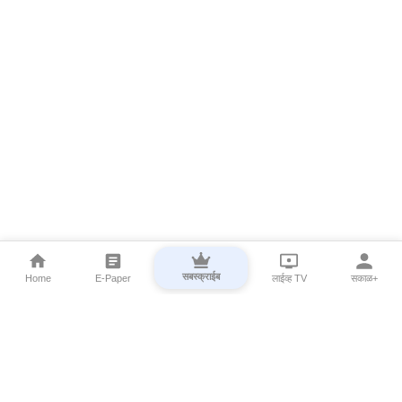
सबस्क्राईब
Home
E-Paper
लाईव्ह TV
सकाळ+