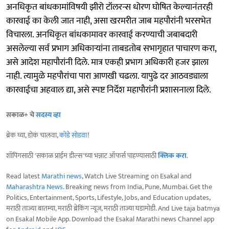
अनधिकृत बांधकामांविषयी झीरो टॉलरन्स धोरण घोषित केल्यानंतरही
कारवाई का केली जात नाही, असा खरमरीत जाब महपौरांनी भरसभेत
विचारला. अनधिकृत बांधकामावर कारवाई करण्याची जबाबदारी
असलेल्या सर्व प्रभाग अधिकाऱ्यांना ताबडतोब सभागृहात पाचारण करा,
असे आदेश महापौरांनी दिले. मात्र एकही प्रभाग अधिकारी हजर झाला
नाही. त्यामुळे महपौरांचा पारा आणखी चढला. यापुढे दर आठवड्याला
कारवाईचा अहवाल द्या, असे स्पष्ट निर्देश महापौरांनी प्रशासनाला दिले.
सकाळ+ चे
सदस्य व्हा
ब्रेक घ्या, डोकं चालवा,
कोडे सोडवा
!
शॉपिंगसाठी 'सकाळ प्राईम डील्स'च्या भन्नाट ऑफर्स पाहण्यासाठी
क्लिक करा
.
Read latest
Marathi news
, Watch Live Streaming on Esakal and
Maharashtra News
. Breaking news from India, Pune, Mumbai. Get the
Politics, Entertainment, Sports, Lifestyle, Jobs, and Education updates,
मराठी ताज्या बातम्या, मराठी ब्रेकिंग न्यूज, मराठी ताज्या घडामोडी. And Live taja batmya
on Esakal Mobile App. Download the Esakal Marathi news Channel app