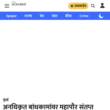
सबस्क्राईब
Epaper
ताज्या
देश
शहर
क्रीडा
Crime
साप्ताहिक
मुंबई
अनधिकृत बांधकामांवर महापौर संतप्त