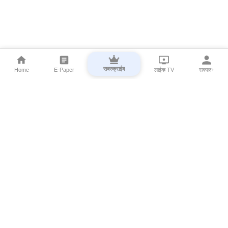
सबस्क्राईब
Home
E-Paper
लाईव्ह TV
सकाळ+
⌄
Marathi News
⌄
About Esakal
⌄
Digital Products