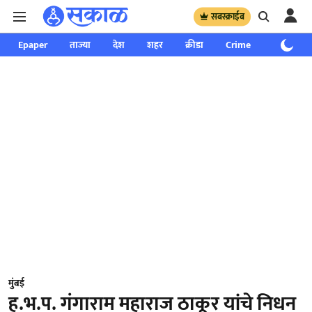
सबस्क्राईब
Epaper
ताज्या
देश
शहर
क्रीडा
Crime
साप्ताहिक
मुंबई
ह.भ.प. गंगाराम महाराज ठाकूर यांचे निधन