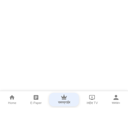
सबस्क्राईब
Home
E-Paper
लाईव्ह TV
सकाळ+