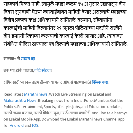
सहकार्य मिळत नाही. त्यामुळे म्हाडा कलम ९५ अ नुसार उद्यापासून दोन
दिवस सुनवाणी घेऊन कारवाईबाबत माहिती देणार असल्याचे म्हाडाच्या
विशेष प्रकल्प कक्ष अधिकाऱ्याने सांगितले. दरम्यान, रहिवाशांना
कारवाईची माहिती दिल्यानंतर २९ जूनला पोलिसांच्या मदतीने सक्तीने
दोन इमारती रिकाम्या करण्याची कारवाई केली जाणार आहे. त्याबाबत
संबंधित पोलिस ठाण्याला पत्र दिल्याचे म्हाडाच्या अधिकाऱ्यांनी सांगितले.
सकाळ+ चे
सदस्य व्हा
ब्रेक घ्या, डोकं चालवा,
कोडे सोडवा
!
शॉपिंगसाठी 'सकाळ प्राईम डील्स'च्या भन्नाट ऑफर्स पाहण्यासाठी
क्लिक करा
.
Read latest
Marathi news
, Watch Live Streaming on Esakal and
Maharashtra News
. Breaking news from India, Pune, Mumbai. Get the
Politics, Entertainment, Sports, Lifestyle, Jobs, and Education updates,
मराठी ताज्या बातम्या, मराठी ब्रेकिंग न्यूज, मराठी ताज्या घडामोडी. And Live taja batmya
on Esakal Mobile App. Download the Esakal Marathi news Channel app
for
Android
and
IOS
.