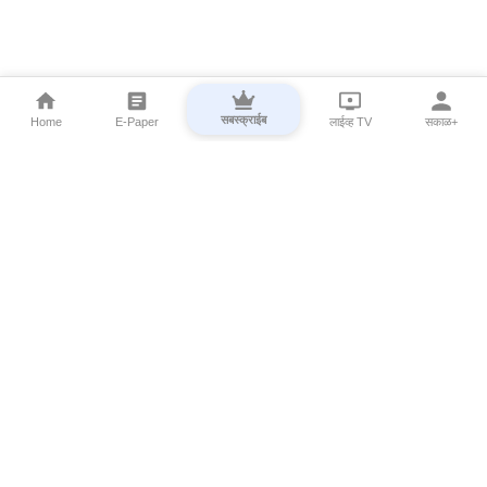
सबस्क्राईब
Home
E-Paper
लाईव्ह TV
सकाळ+
⌄
Marathi News
⌄
About Esakal
⌄
Digital Products