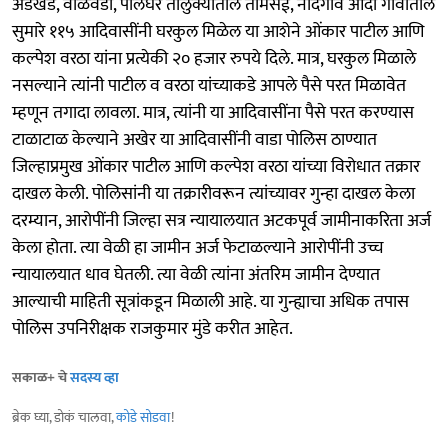
अडखड, वाळवंडा, पालघर तालुक्यातील तामसई, नांदगाव आदी गावांतील
सुमारे ११५ आदिवासींनी घरकुल मिळेल या आशेने ओंकार पाटील आणि
कल्पेश वरठा यांना प्रत्येकी २० हजार रुपये दिले. मात्र, घरकुल मिळाले
नसल्याने त्यांनी पाटील व वरठा यांच्याकडे आपले पैसे परत मिळावेत
म्हणून तगादा लावला. मात्र, त्यांनी या आदिवासींना पैसे परत करण्यास
टाळाटाळ केल्याने अखेर या आदिवासींनी वाडा पोलिस ठाण्यात
जिल्हाप्रमुख ओंकार पाटील आणि कल्पेश वरठा यांच्या विरोधात तक्रार
दाखल केली. पोलिसांनी या तक्रारीवरून त्यांच्यावर गुन्हा दाखल केला
दरम्यान, आरोपींनी जिल्हा सत्र न्यायालयात अटकपूर्व जामीनाकरिता अर्ज
केला होता. त्या वेळी हा जामीन अर्ज फेटाळल्याने आरोपींनी उच्च
न्यायालयात धाव घेतली. त्या वेळी त्यांना अंतरिम जामीन देण्यात
आल्याची माहिती सूत्रांकडून मिळाली आहे. या गुन्ह्याचा अधिक तपास
पोलिस उपनिरीक्षक राजकुमार मुंडे करीत आहेत.
सकाळ+ चे
सदस्य व्हा
ब्रेक घ्या, डोकं चालवा,
कोडे सोडवा
!