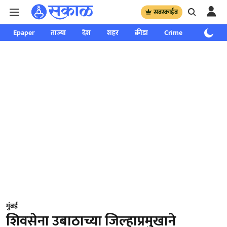
सबस्क्राईब
Epaper
ताज्या
देश
शहर
क्रीडा
Crime
साप्ताहिक
मुंबई
शिवसेना उबाठाच्या जिल्हाप्रमुखाने