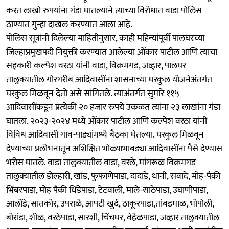
करत लाखो रुपयांना गंडा घातल्याने त्याच्या विरोधात वाडा पोलिस
ठाण्यात गुन्हा दाखल करण्यात आला आहे.
पोलिस सूत्रांनी दिलेल्या माहितीनुसार, काही महिन्यांपूर्वी पालघरच्या
जिल्हाप्रमुखपदी नियुक्ती करण्यात आलेल्या ओंकार पाटील आणि त्याचा
सहकारी कल्पेश वरठा यांनी वाडा, विक्रमगड, जव्हार, पालघर
तालुक्यातील गोरगरीब आदिवासींना शासनाच्या घरकुल योजनेअंतर्गत
घरकुल मिळवून देतो असे सांगितले. त्याअंतर्गत सुमारे ११५
आदिवासींकडून प्रत्येकी २० हजार रुपये उकळत त्यांना २३ लाखांना गंडा
घातला. २०२३-२०२४ मध्ये ओंकार पाटील आणि कल्पेश वरठा यांनी
विविध आदिवासी गाव-पाड्यांमध्ये बैठका घेतल्या. घरकुल मिळवून
देण्याच्या प्रलोभनातून अशिक्षित भोळ्याभाबड्या आदिवासींना पैसे देण्यास
भरीस घातले. वाडा तालुक्यातील वाडा, वरले, मांगरूळ विक्रमगड
तालुक्यातील डोल्हारी, खांड, फुफाणेपाडा, दादाडे, धानी, सवादे, मोह-पैकी
भिंबरपाडा, मोह पैकी धिंडेपाडा, टेटवाली, माले-साठेपाडा, उघाणीपाडा,
आलोंडे, सातकोर, उपराळे, आपटी खुर्द, ठाकूरपाडा,तांबडमाळ, भोपोली,
बोरांडा, शीळ, वरठेपाडा, सारशी, चिंचघर, वेहेळपाडा, जव्हार तालुक्यातील