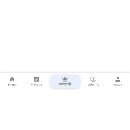
सबस्क्राईब
Home
E-Paper
लाईव्ह TV
सकाळ+