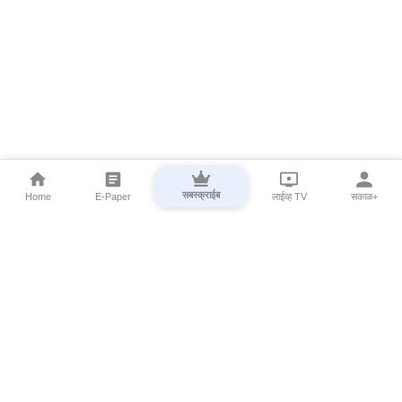
सबस्क्राईब
Home
E-Paper
लाईव्ह TV
सकाळ+
⌄
Marathi News