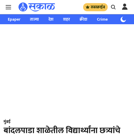
सबस्क्राईब
Epaper
ताज्या
देश
शहर
क्रीडा
Crime
साप्ताहिक
मुंबई
बांदलपाडा शाळेतील विद्यार्थ्यांना छत्र्यांचे