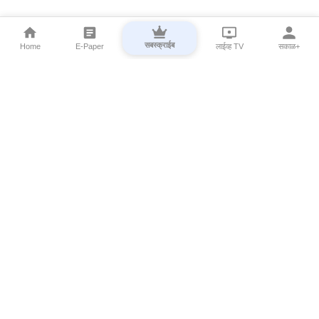
सबस्क्राईब
Home
E-Paper
लाईव्ह TV
सकाळ+
⌄
Marathi News
⌄
About Esakal
⌄
Digital Products
⌄
Sakal Programs