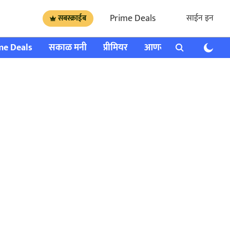
Prime Deals
साईन इन
सबस्क्राईब
me Deals
सकाळ मनी
प्रीमियर
आणखी
राशी भविष्य