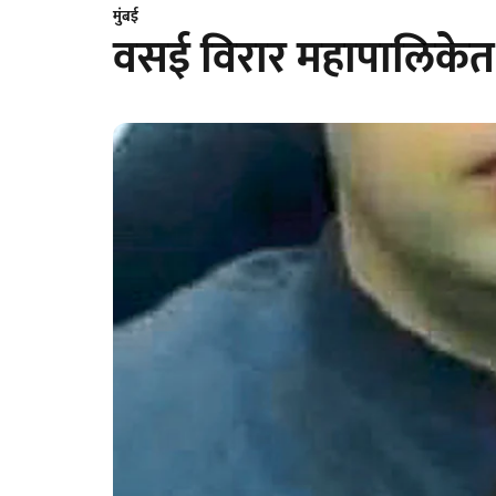
मुंबई
वसई विरार महापालिकेत नि