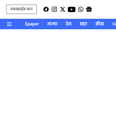
सबस्क्राईब करा
Epaper
ताज्या
देश
शहर
क्रीडा
C