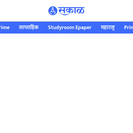
rime
साप्ताहिक
Studyroom Epaper
महाराष्ट्र
Pri