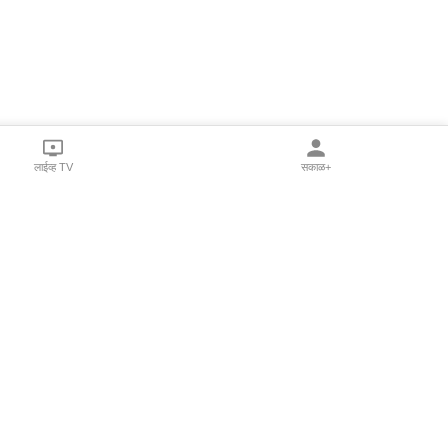
लाईव्ह TV
सकाळ+