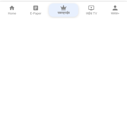
सबस्क्राईब
Home
E-Paper
लाईव्ह TV
सकाळ+
⌄
Marathi News
⌄
About Esakal
⌄
Digital Products
⌄
Sakal Programs
⌄
Print Products