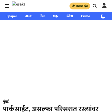
सबस्क्राईब
Epaper
ताज्या
देश
शहर
क्रीडा
Crime
साप्ताहिक
मुंबई
पार्कसाईट, असल्फा परिसरात रस्त्यांवर