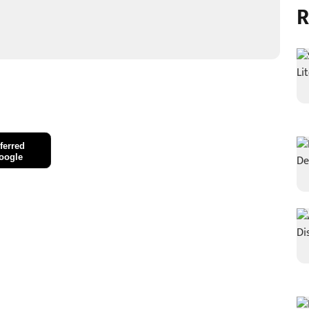
R
ferred
oogle