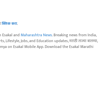
ठी
क्लिक करा
.
n Esakal and
Maharashtra News
. Breaking news from India,
, Lifestyle, Jobs, and Education updates, मराठी ताज्या बातम्या,
aja batmya on Esakal Mobile App. Download the Esakal Marathi