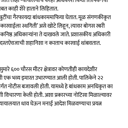
 जाते तेव्हा न्यायालयाचे काही अधिकारी किंवा लिपिक त्या
ाबत काही शेरे हाताने लिहितात.
ि त्रुटींचा गैरफायदा बांधकाममाफिया घेतात. मूळ संगणकीकृत
त कारवाईला स्थगिती’ असे खोटे लिहून, त्यावर बोगस रबरी
या कनिष्ठ अधिकाऱ्यांना ते दाखवले जाते. प्रशासकीय अधिकारी
या दस्तऐवजाची शहानिशा न करताच कारवाई थांबवतात.
सुमारे ६०० चौरस मीटर क्षेत्रावर कोणतीही कायदेशीर
ी एक भव्य इमारत उभारण्यात आली होती. पालिकेने २२
र्गत नोटीस बजावली होती. यामध्ये हे बांधकाम अनधिकृत का
 विचारणा केली होती. अशा प्रकारच्या नोटिसा मिळाल्यावर
यायालयात धाव घेऊन मनाई आदेश मिळवण्याचा प्रयत्न