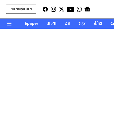
सबस्क्राईब करा
Epaper
ताज्या
देश
शहर
क्रीडा
C