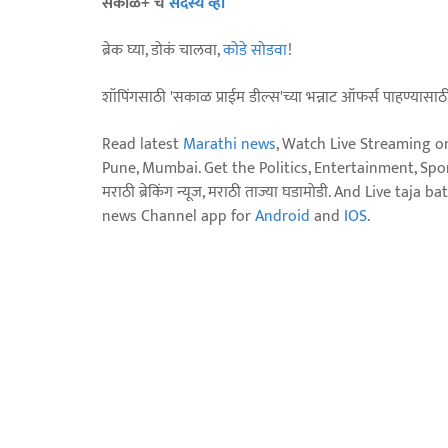
सकाळ+ चे
सदस्य व्हा
ब्रेक घ्या, डोकं चालवा,
कोडे सोडवा
!
शॉपिंगसाठी 'सकाळ प्राईम डील्स'च्या भन्नाट ऑफर्स पाहण्यासा
Read latest
Marathi news
, Watch Live Streaming o
Pune, Mumbai. Get the Politics, Entertainment, Sports
मराठी ब्रेकिंग न्यूज, मराठी ताज्या घडामोडी. And Live t
news Channel app for
Android
and
IOS
.