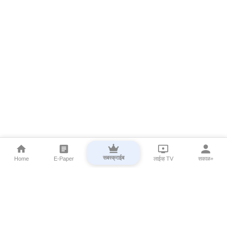
सबस्क्राईब
Home
E-Paper
लाईव्ह TV
सकाळ+