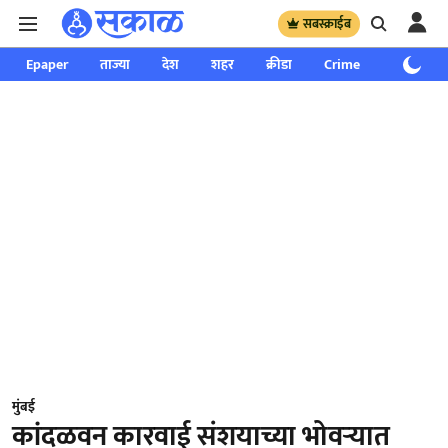
सबस्क्राईब
Epaper
ताज्या
देश
शहर
क्रीडा
Crime
साप्ताहिक
मुंबई
कांदळवन कारवाई संशयाच्या भोवऱ्यात