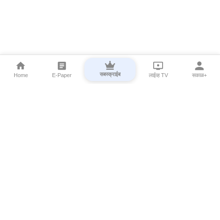
सबस्क्राईब
Home
E-Paper
लाईव्ह TV
सकाळ+
⌄
Marathi News
⌄
About Esakal