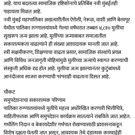
आहे. याच बदलत्या सामाजिक दृष्टिकोनाचे प्रतिबिंब नवी मुंबईतही
पाहायला मिळत आहे.
नवी मुंबई महापालिका अखत्यारीतील ऐरोली, नेरूळ, वाशी आणि बेलापूर
येथील पालिका रुग्णालयांमध्ये गेल्या वर्षभरात तब्बल ४,८१० मुलींचा
सुखरूप जन्म झाला आहे. मुलींच्या जन्माबाबत समाजातील
सकारात्मकता वाढल्याने ही संख्या आशादायक मानली जात आहे.
स्त्री सक्षमीकरण, शिक्षणाचा वाढता प्रसार, सामाजिक संस्थांचे प्रयत्न
आणि विविध जनजागृती मोहिमांमुळे मुलींच्या जन्माचे स्वागत करण्याची
संस्कृती अधिक दृढ होत आहे. मुलीचा जन्म झाल्यानंतर कुटुंबांमध्ये
आनंदोत्सव साजरा करण्याची परंपराही वाढताना दिसत आहे.
चौकट
समुपदेशनाचा सकारात्मक परिणाम
पालिका रुग्णालयांमध्ये मुलींचे महत्त्व अधोरेखित करणारी भित्तीचित्रे,
माहितीफलक आणि समुपदेशन कार्यक्रम सातत्याने राबविले जात आहेत.
गर्भलिंग निदान व बेकायदेशीर गर्भपात रोखण्यासाठी प्रशासनाकडून
विशेष दक्षता घेतली जात असून, आवश्यक तेथे दंडात्मक कारवाईही