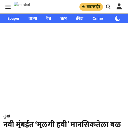
सबस्क्राईब
Epaper
ताज्या
देश
शहर
क्रीडा
Crime
साप्ताहिक
मुंबई
नवी मुंबईत ‘मुलगी हवी’ मानसिकतेला बळ