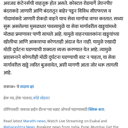
अवजड कंटेनर्सची वाहतूक होत असते. कोस्टल रोडमार्गे जेएनपीए
बंदराकडे जाणारी आणि बंदरातून बाहेर पडून विविध सीएफएस व
गोदामांकडे जाणारी शेकडो वाहने याच सेवा मार्गाचा वापर करतात. सध्या
सुरू असलेल्या मुसळधार पावसामुळे या सेवा मार्गावरील खड्ड्यांमध्ये
मोठ्या प्रमाणावर पाणी साचले आहे. यामुळे वाहनचालकांना खड्ड्यांच्या
खोलीचा आणि आकाराचा कोणताही अंदाज येत नाही. यामुळे एखादी
मोठी दुर्घटना घडण्याची शक्यता व्यक्त करण्यात येत आहे. त्यामुळे
प्रशासनाने कोणतीही मोठी दुर्घटना घडण्याची वाट न पाहता, या सेवा
मार्गावरील खड्डे त्वरित बुजवावेत, अशी मागणी आता जोर धरू लागली
आहे.
सकाळ+ चे
सदस्य व्हा
ब्रेक घ्या, डोकं चालवा,
कोडे सोडवा
!
शॉपिंगसाठी 'सकाळ प्राईम डील्स'च्या भन्नाट ऑफर्स पाहण्यासाठी
क्लिक करा
.
Read latest
Marathi news
, Watch Live Streaming on Esakal and
Maharashtra News
. Breaking news from India, Pune, Mumbai. Get the