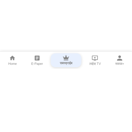
सबस्क्राईब
Home
E-Paper
लाईव्ह TV
सकाळ+
⌄
Marathi News