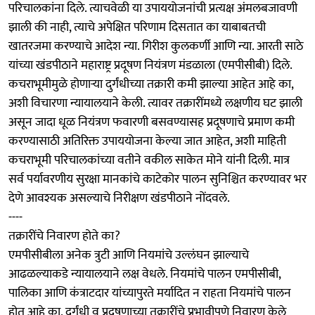
परिचालकांना दिले. त्याचवेळी या उपाययोजनांची प्रत्यक्ष अंमलबजावणी
झाली की नाही, त्याचे अपेक्षित परिणाम दिसतात का याबाबतची
खातरजमा करण्याचे आदेश न्या. गिरीश कुलकर्णी आणि न्या. आरती साठे
यांच्या खंडपीठाने महाराष्ट्र प्रदूषण नियंत्रण मंडळाला (एमपीसीबी) दिले.
कचराभूमीमुळे होणाऱ्या दुर्गंधीच्या तक्रारी कमी झाल्या आहेत आहे का,
अशी विचारणा न्यायालयाने केली. त्यावर तक्रारींमध्ये लक्षणीय घट झाली
असून जादा धूळ नियंत्रण फवारणी बसवण्यासह प्रदूषणाचे प्रमाण कमी
करण्यासाठी अतिरिक्त उपाययोजना केल्या जात आहेत, अशी माहिती
कचराभूमी परिचालकांच्या वतीने वकील साकेत मोने यांनी दिली. मात्र
सर्व पर्यावरणीय सुरक्षा मानकांचे काटेकोर पालन सुनिश्चित करण्यावर भर
देणे आवश्यक असल्याचे निरीक्षण खंडपीठाने नोंदवले.
----
तक्रारींचे निवारण होते का?
एमपीसीबीला अनेक त्रुटी आणि नियमांचे उल्लंघन झाल्याचे
आढळल्याकडे न्यायालयाने लक्ष वेधले. नियमांचे पालन एमपीसीबी,
पालिका आणि कंत्राटदार यांच्यापुरते मर्यादित न राहता नियमांचे पालन
होत आहे का, दुर्गंधी व प्रदूषणाच्या तक्रारींचे प्रभावीपणे निवारण केले