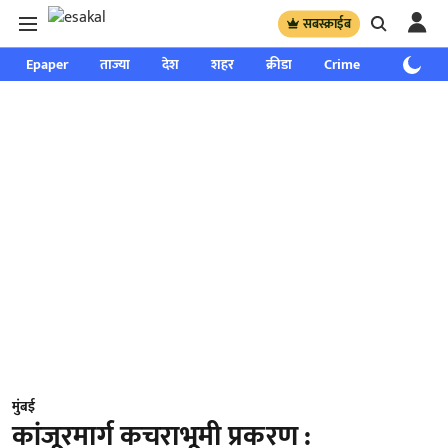
सबस्क्राईब
Epaper
ताज्या
देश
शहर
क्रीडा
Crime
साप्ताहिक
मुंबई
कांजूरमार्ग कचराभूमी प्रकरण :