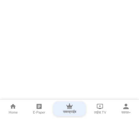
सबस्क्राईब
Home
E-Paper
लाईव्ह TV
सकाळ+