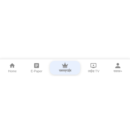
सबस्क्राईब
Home
E-Paper
लाईव्ह TV
सकाळ+
⌄
Marathi News