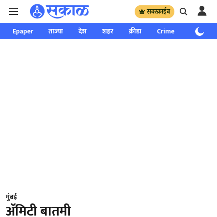
सबस्क्राईब
Epaper
ताज्या
देश
शहर
क्रीडा
Crime
साप्ताहिक
मुंबई
ॲमिटी बातमी