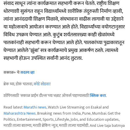
संवाद साधून त्यांना कार्यक्रमात सहभागी करून घेतले. राष्ट्रीय शिक्षण
धोरणाशी सुसंगत राहून विद्यार्थ्यांमध्ये शारीरिक तंदुरुस्ती निर्माण व्हावी,
त्यांना आनंददायी शिक्षण मिळावे, संघभावना वाढीस लागावी या उद्देशाने
या महोत्सवाचे आयोजन करण्यात आले होते. विद्यार्थ्यांच्या वयोगटानुसार
विविध उपक्रम घेण्यात आले. कुटुंब शर्यतसारख्या काही खेळांमध्ये
पालकांनाही सहभागी करून घेण्यात आले होते. पालकांच्या पुढाकारातून
घेण्यात आलेले ‘झुंबा’ सत्र कार्यक्रमाचे प्रमुख आकर्षण ठरले. त्यामध्ये
सहभागी होऊन उपस्थित सर्वांनी आनंद लुटला.
सकाळ+ चे
सदस्य व्हा
ब्रेक घ्या, डोकं चालवा,
कोडे सोडवा
!
शॉपिंगसाठी 'सकाळ प्राईम डील्स'च्या भन्नाट ऑफर्स पाहण्यासाठी
क्लिक करा
.
Read latest
Marathi news
, Watch Live Streaming on Esakal and
Maharashtra News
. Breaking news from India, Pune, Mumbai. Get the
Politics, Entertainment, Sports, Lifestyle, Jobs, and Education updates,
मराठी ताज्या बातम्या, मराठी ब्रेकिंग न्यूज, मराठी ताज्या घडामोडी. And Live taja batmya