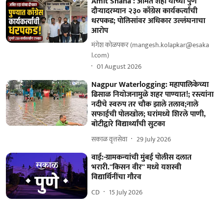
Amit Shaha : अमित शहा यांच्या पुणे
दौऱ्यादरम्यान २३० काँग्रेस कार्यकर्त्यांची
धरपकड; पोलिसांवर अधिकार उल्लंघनाचा
आरोप
मंगेश कोळपकर (mangesh.kolapkar@esaka
l.com)
01 August 2026
Nagpur Waterlogging: महापालिकेच्या
ढिसाळ नियोजनामुळे शहर पाण्यात!; रस्त्यांना
नदीचे स्वरुप तर चौक झाले तलाव;नाले
सफाईची पोलखोल; घरांमध्ये शिरले पाणी,
बोटीद्वारे विद्यार्थ्यांची सुटका
सकाळ वृत्तसेवा
29 July 2026
वाई:-ग्रामकन्यांची मुंबई पोलीस दलात
भरारी.''किसन वीर'' मध्ये यशस्वी
विद्यार्थिनींचा गौरव
CD
15 July 2026