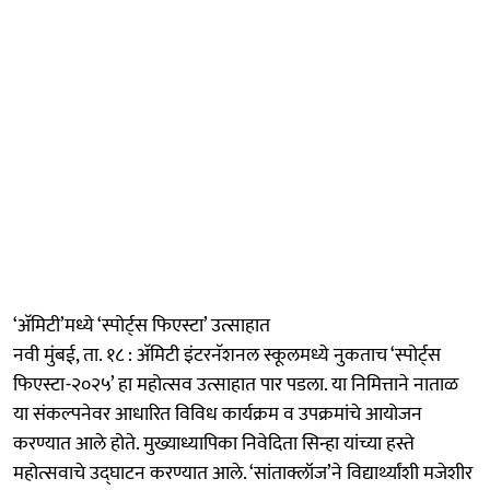
‘अ‍ॅमिटी’मध्ये ‘स्पोर्ट्स फिएस्टा’ उत्साहात
नवी मुंबई, ता. १८ : अ‍ॅमिटी इंटरनॅशनल स्कूलमध्ये नुकताच ‘स्पोर्ट्स
फिएस्टा-२०२५’ हा महोत्सव उत्साहात पार पडला. या निमित्ताने नाताळ
या संकल्पनेवर आधारित विविध कार्यक्रम व उपक्रमांचे आयोजन
करण्यात आले होते. मुख्याध्यापिका निवेदिता सिन्हा यांच्या हस्ते
महोत्सवाचे उद्‍घाटन करण्यात आले. ‘सांताक्लॉज’ने विद्यार्थ्यांशी मजेशीर