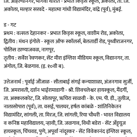
जि. अहिल्यानगर, भार्गवी थोरात - प्रभात किड्स स्कूल, अकोला, ता. जि.
अकोला, मल्हार सरवदे - महात्मा गांधी विद्यामंदिर, वांद्रे (पूर्व), मुंबई.
ड - गट
प्रथम : वत्सल देहानकर - प्रभात किड्स स्कूल, वाशीम रोड, अकोला,
द्वितीय : मंथन इंगोले - स्कूल ऑफ स्कॉलर्स, बेलतार्डी रोड, पृथ्वीराजनगर,
पोलिस ठाण्याजवळ, नागपूर,
तृतीय : सर्वेश रेवणकर, सेंट मीरा इंग्लिश मीडियम स्कूल, विद्यानगर, ता.
अंगोल, जि. बेळगाव. (इ. १०वी ब).
उत्तेजनार्थ : पूर्वाई जौंजाळ - सीताबाई संगई कन्याशाळा, अंजनगाव सुर्जी,
जि. अमरावती, दर्शन भाईरामाडागी - श्री. शिवचलेश्वर हायस्कूल, मैंदर्गी,
ता. अक्कलकोट, जि. सोलापूर, ऋचिरा साळवी - के. एम. पी. डी., तुलीज,
नालासोपारा (पूर्व), ता. वसई, पालघर, हर्षल कांबळे - शांतिनिकेतन
विद्यामंदिर, सांगली, ता. मिरज, जि. सांगली, रिया चौधरी - भारत विद्यालय
व कनिष्ठ महावि‌द्यालय, न्हावी, जि. जळगाव, विधी बडेरा - सेंट अँड्र्यूज
हायस्कूल, चिंचवड, पुणे, अपूर्वा नांदूरकर - सेंट विवेकानंद इंग्लिश स्कूल,