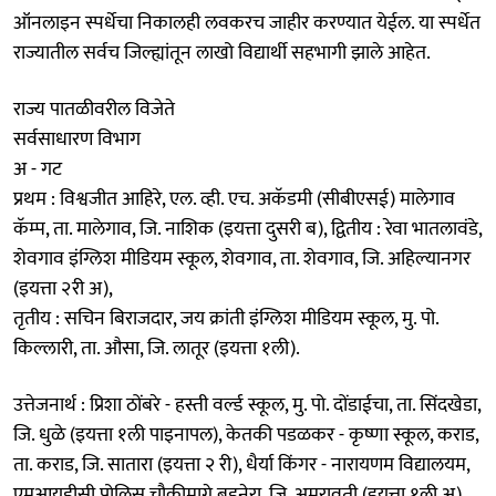
ऑनलाइन स्पर्धेचा निकालही लवकरच जाहीर करण्यात येईल. या स्पर्धेत
राज्यातील सर्वच जिल्ह्यांतून लाखो विद्यार्थी सहभागी झाले आहेत.
राज्य पातळीवरील विजेते
सर्वसाधारण विभाग
अ - गट
प्रथम : विश्वजीत आहिरे, एल. व्ही. एच. अकॅडमी (सीबीएसई) मालेगाव
कॅम्प, ता. मालेगाव, जि. नाशिक (इयत्ता दुसरी ब), द्वितीय : रेवा भातलावंडे,
शेवगाव इंग्लिश मीडियम स्कूल, शेवगाव, ता. शेवगाव, जि. अहिल्यानगर
(इयत्ता २री अ),
तृतीय : सचिन बिराजदार, जय क्रांती इंग्लिश मीडियम स्कूल, मु. पो.
किल्लारी, ता. औसा, जि. लातूर (इयत्ता १ली).
उत्तेजनार्थ : प्रिशा ठोंबरे - हस्ती वर्ल्ड स्कूल, मु. पो. दोंडाईचा, ता. सिंदखेडा,
जि. धुळे (इयत्ता १ली पाइनापल), केतकी पडळकर - कृष्णा स्कूल, कराड,
ता. कराड, जि. सातारा (इयत्ता २ री), धैर्या किंगर - नारायणम विद्यालयम,
एमआयडीसी पोलिस चौकीमागे बडनेरा, जि. अमरावती (इयत्ता १ली अ),