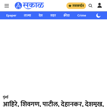
सबस्क्राईब
Epaper
ताज्या
देश
शहर
क्रीडा
Crime
साप्ताहिक
मुंबई
आहिरे, शिवगण, पाटील, देहानकर, देशमुख,