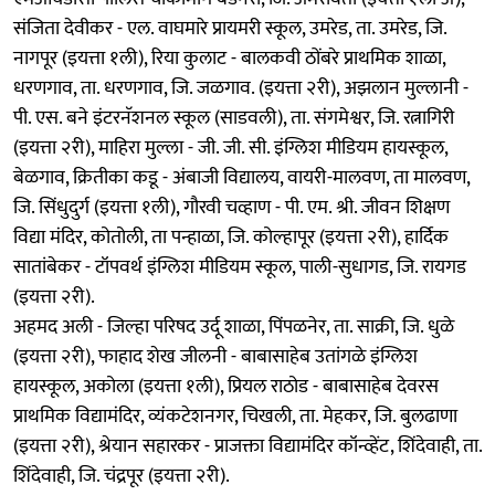
संजिता देवीकर - एल. वाघमारे प्रायमरी स्कूल, उमरेड, ता. उमरेड, जि.
नागपूर (इयत्ता १ली), रिया कुलाट - बालकवी ठोंबरे प्राथमिक शाळा,
धरणगाव, ता. धरणगाव, जि. जळगाव. (इयत्ता २री), अझलान मुल्लानी -
पी. एस. बने इंटरनॅशनल स्कूल (साडवली), ता. संगमेश्वर, जि. रत्नागिरी
(इयत्ता २री), माहिरा मुल्ला - जी. जी. सी. इंग्लिश मीडियम हायस्कूल,
बेळगाव, क्रितीका कडू - अंबाजी विद्यालय, वायरी-मालवण, ता मालवण,
जि. सिंधुदुर्ग (इयत्ता १ली), गौरवी चव्हाण - पी. एम. श्री. जीवन शिक्षण
विद्या मंदिर, कोतोली, ता पन्हाळा, जि. कोल्हापूर (इयत्ता २री), हार्दिक
सातांबेकर - टॉपवर्थ इंग्लिश मीडियम स्कूल, पाली-सुधागड, जि. रायगड
(इयत्ता २री).
अहमद अली - जिल्हा परिषद उर्दू शाळा, पिंपळनेर, ता. साक्री, जि. धुळे
(इयत्ता २री), फाहाद शेख जीलनी - बाबासाहेब उतांगळे इंग्लिश
हायस्कूल, अकोला (इयत्ता १ली), प्रियल राठोड - बाबासाहेब देवरस
प्राथमिक विद्यामंदिर, व्यंकटेशनगर, चिखली, ता. मेहकर, जि. बुलढाणा
(इयत्ता २री), श्रेयान सहारकर - प्राजक्ता विद्यामंदिर कॉन्व्हेंट, शिंदेवाही, ता.
शिंदेवाही, जि. चंद्रपूर (इयत्ता २री).