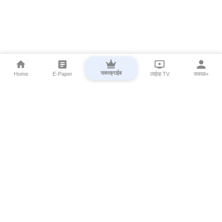
सबस्क्राईब
Home
E-Paper
लाईव्ह TV
सकाळ+
⌄
Marathi News
⌄
About Esakal