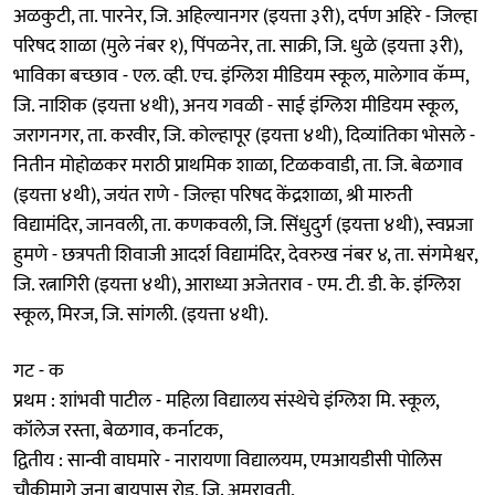
अळकुटी, ता. पारनेर, जि. अहिल्यानगर (इयत्ता ३री), दर्पण अहिरे - जिल्हा
परिषद शाळा (मुले नंबर १), पिंपळनेर, ता. साक्री, जि. धुळे (इयत्ता ३री),
भाविका बच्छाव - एल. व्ही. एच. इंग्लिश मीडियम स्कूल, मालेगाव कॅम्प,
जि. नाशिक (इयत्ता ४थी), अनय गवळी - साई इंग्लिश मीडियम स्कूल,
जरागनगर, ता. करवीर, जि. कोल्हापूर (इयत्ता ४थी), दिव्यांतिका भोसले -
नितीन मोहोळकर मराठी प्राथमिक शाळा, टिळकवाडी, ता. जि. बेळगाव
(इयत्ता ४थी), जयंत राणे - जिल्हा परिषद केंद्रशाळा, श्री मारुती
विद्यामंदिर, जानवली, ता. कणकवली, जि. सिंधुदुर्ग (इयत्ता ४थी), स्वप्नजा
हुमणे - छत्रपती शिवाजी आदर्श विद्यामंदिर, देवरुख नंबर ४, ता. संगमेश्वर,
जि. रत्नागिरी (इयत्ता ४थी), आराध्या अजेतराव - एम. टी. डी. के. इंग्लिश
स्कूल, मिरज, जि. सांगली. (इयत्ता ४थी).
गट - क
प्रथम : शांभवी पाटील - महिला विद्यालय संस्थेचे इंग्लिश मि. स्कूल,
कॉलेज रस्ता, बेळगाव, कर्नाटक,
द्वितीय : सान्वी वाघमारे - नारायणा विद्यालयम, एमआयडीसी पोलिस
चौकीमागे जुना बायपास रोड, जि. अमरावती,