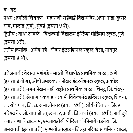
ब - गट
प्रथम : हर्षाली शिवगण - महाराणी सईबाई विद्यामंदिर, अप्पा पाडा, कुरार
गाव, मालाड (पूर्व), मुंबई (इयत्ता ४थी),
द्वितीय : गाथा साबळे - विश्वकर्मा विद्यालय इंग्लिश मीडियम स्कूल, पुणे
(इयत्ता ३री),
तृतीय क्रमांक : अमेय पत्रे - पोदार इंटरनॅशनल स्कूल, बेसा, नागपूर
(इयत्ता ४ थी).
उत्तेजनार्थ : वेदान्त महांगडे - भारती विद्यापीठ प्राथमिक शाळा, ठाणे
(इयत्ता ४थी ब), ओवी उमलकर - पोदार इंटरनॅशनल स्कूल, अकोला
(इयत्ता ३री), नमन पेंदाम - श्री राष्ट्रीय प्राथमिक शाळा, चिमूर, जि. चंद्रपूर
(इयत्ता ३री), श्रेया गायकवाड - स्वामी विवेकानंद इंग्लिश स्कूल, शिवना,
ता. सोयगाव, जि. छ. संभाजीनगर (इयत्ता ४थी), शौर्य बोरेकर - जिल्हा
परिषद के. जी. वाघ प्री स्कूल नं. १, आष्टी, जि. वर्धा (इयत्ता ४थी), पार्थ दुधे
- नारायणा विद्यालयम, एमआयडीसी पोलिस चौकीमागे बडनेरा, जि.
अमरावती (इयत्ता ३री), मृण्मयी आव्हाड - जिल्हा परिषद प्राथमिक शाळा,