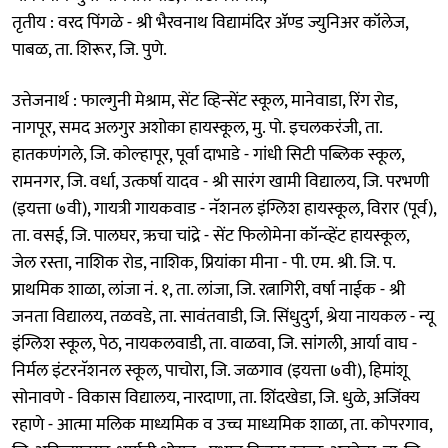
तृतीय : वरद पिंगळे - श्री भैरवनाथ विद्यामंदिर ॲण्ड ज्युनिअर कॉलेज,
पाबळ, ता. शिरूर, जि. पुणे.
उत्तेजनार्थ : फाल्गुनी मेश्राम, सेंट व्हिन्सेंट स्कूल, मानेवाडा, रिंग रोड,
नागपूर, समद अलगुर अशोका हायस्कूल, मु. पो. इचलकरंजी, ता.
हातकणंगले, जि. कोल्हापूर, पूर्वा दाभाडे - गांधी सिटी पब्लिक स्कूल,
रामनगर, जि. वर्धा, उत्कर्षा यादव - श्री सारंग खामी वि‌द्यालय, जि. परभणी
(इयत्ता ७वी), गायत्री गायकवाड - नॅशनल इंग्लिश हायस्कूल, विरार (पूर्व),
ता. वसई, जि. पालघर, ऋचा चांद्रे - सेंट फिलोमेना कॉन्व्हेंट हायस्कूल,
जेल रस्ता, नाशिक रोड, नाशिक, प्रियांका मीना - पी. एम. श्री. जि. प.
प्राथमिक शाळा, लांजा नं. १, ता. लांजा, जि. रत्नागिरी, वर्षा नाईक - श्री
जनता विद्यालय, तळवडे, ता. सावंतवाडी, जि. सिंधुदुर्ग, श्रेया नायकल - न्यू
इंग्लिश स्कूल, पेठ, नायकलवाडी, ता. वाळवा, जि. सांगली, आर्या वाघ -
निर्मल इंटरनॅशनल स्कूल, पाचोरा, जि. जळगाव (इयत्ता ७वी), हिमांशू
सोनावणे - विकास विद्यालय, नारदाणा, ता. शिंदखेडा, जि. धुळे, अजिंक्य
रहाणे - आत्मा मलिक माध्यमिक व उच्च माध्यमिक शाळा, ता. कोपरगाव,