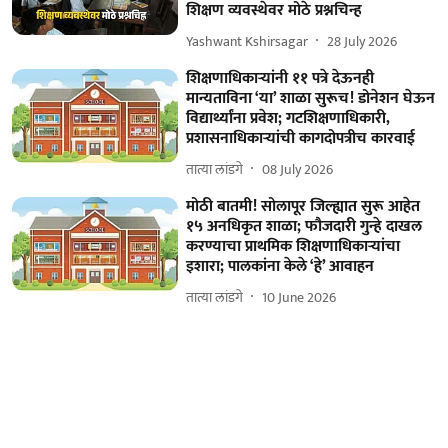
शिक्षण व्यवस्थेवर मोठे प्रश्नचिन्ह
Yashwant Kshirsagar
28 July 2026
शिक्षणाधिकाऱ्यांनी ११ पत्रे देऊनही
मान्यताविना ‘या’ शाळा सुरूच! डोनेशन घेऊन
विद्यार्थ्यांना प्रवेश; गटशिक्षणाधिकारी,
प्रशासनाधिकाऱ्यांची कागदोपत्रीच कारवाई
तात्या लांडगे
08 July 2026
मोठी बातमी! सोलापूर जिल्ह्यात सुरू आहेत
१५ अनधिकृत शाळा; फौजदारी गुन्हे दाखल
करण्याचा प्राथमिक शिक्षणाधिकाऱ्यांचा
इशारा; पालकांना केले ‘हे’ आवाहन
तात्या लांडगे
10 June 2026