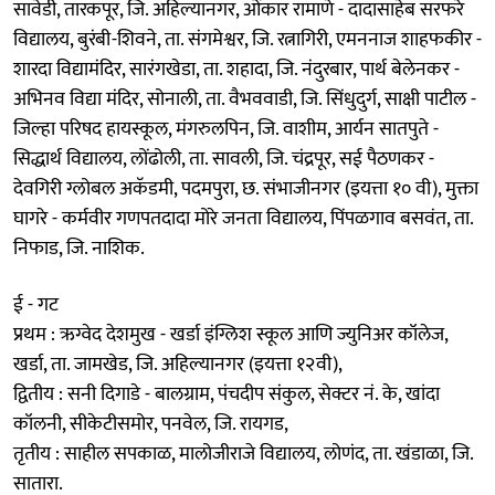
सावेडी, तारकपूर, जि. अहिल्यानगर, ओंकार रामाणे - दादासाहेब सरफरे
विद्यालय, बुरंबी-शिवने, ता. संगमेश्वर, जि. रत्नागिरी, एमननाज शाहफकीर -
शारदा विद्यामंदिर, सारंगखेडा, ता. शहादा, जि. नंदुरबार, पार्थ बेलेनकर -
अभिनव विद्या मंदिर, सोनाली, ता. वैभववाडी, जि. सिंधुदुर्ग, साक्षी पाटील -
जिल्हा परिषद हायस्कूल, मंगरुलपिन, जि. वाशीम, आर्यन सातपुते -
सिद्धार्थ विद्यालय, लोंढोली, ता. सावली, जि. चंद्रपूर, सई पैठणकर -
देवगिरी ग्लोबल अकॅडमी, पदमपुरा, छ. संभाजीनगर (इयत्ता १० वी), मुक्ता
घागरे - कर्मवीर गणपतदादा मोरे जनता विद्यालय, पिंपळगाव बसवंत, ता.
निफाड, जि. नाशिक.
ई - गट
प्रथम : ऋग्वेद देशमुख - खर्डा इंग्लिश स्कूल आणि ज्युनिअर कॉलेज,
खर्डा, ता. जामखेड, जि. अहिल्यानगर (इयत्ता १२वी),
द्वितीय : सनी दिगाडे - बालग्राम, पंचदीप संकुल, सेक्टर नं. के, खांदा
कॉलनी, सीकेटीसमोर, पनवेल, जि. रायगड,
तृतीय : साहील सपकाळ, मालोजीराजे विद्यालय, लोणंद, ता. खंडाळा, जि.
सातारा.