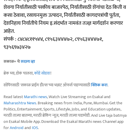
शेवगा निर्यातीसाठी परकीय बाजारपेठ, निर्यातीसाठी शेंगांचा देठ किती व
कसा ठेवावा, रसायनमुक्त उत्पादन, निर्यातीसाठी कागदपत्रांची पूर्तता,
देशनिहाय निर्यातीचे नियम इ.संदर्भात नामवंत तज्ज्ञ मार्गदर्शन करणार
आहेत.
संपर्क : ८४८४८११५४४, ८९५६३४४४७२, ८९५६३४४४७१,
९३५६९७३४२७
सकाळ+ चे
सदस्य व्हा
ब्रेक घ्या, डोकं चालवा,
कोडे सोडवा
!
शॉपिंगसाठी 'सकाळ प्राईम डील्स'च्या भन्नाट ऑफर्स पाहण्यासाठी
क्लिक करा
.
Read latest
Marathi news
, Watch Live Streaming on Esakal and
Maharashtra News
. Breaking news from India, Pune, Mumbai. Get the
Politics, Entertainment, Sports, Lifestyle, Jobs, and Education updates,
मराठी ताज्या बातम्या, मराठी ब्रेकिंग न्यूज, मराठी ताज्या घडामोडी. And Live taja batmya
on Esakal Mobile App. Download the Esakal Marathi news Channel app
for
Android
and
IOS
.