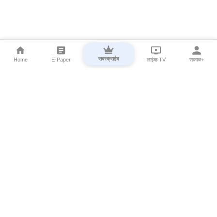
सबस्क्राईब
Home
E-Paper
लाईव्ह TV
सकाळ+
⌄
Marathi News
⌄
About Esakal
⌄
Digital Products