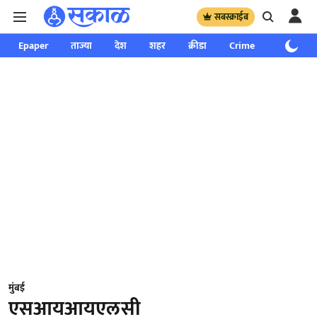
सबस्क्राईब
Epaper
ताज्या
देश
शहर
क्रीडा
Crime
साप्ताहिक
मुंबई
एसआयआयएलसी