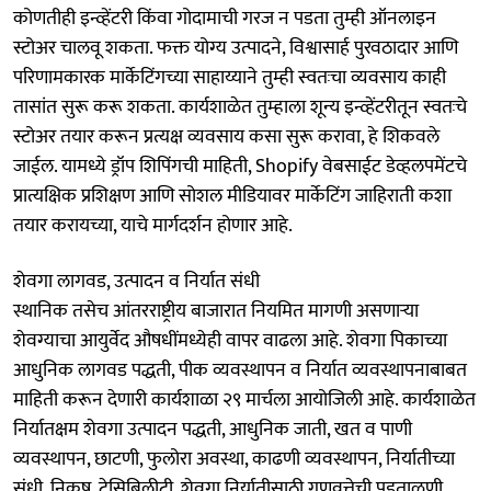
कोणतीही इन्व्हेंटरी किंवा गोदामाची गरज न पडता तुम्ही ऑनलाइन
स्टोअर चालवू शकता. फक्त योग्य उत्पादने, विश्वासार्ह पुरवठादार आणि
परिणामकारक मार्केटिंगच्या साहाय्याने तुम्ही स्वतःचा व्यवसाय काही
तासांत सुरू करू शकता. कार्यशाळेत तुम्हाला शून्य इन्व्हेंटरीतून स्वतःचे
स्टोअर तयार करून प्रत्यक्ष व्यवसाय कसा सुरू करावा, हे शिकवले
जाईल. यामध्ये ड्रॉप शिपिंगची माहिती, Shopify वेबसाईट डेव्हलपमेंटचे
प्रात्यक्षिक प्रशिक्षण आणि सोशल मीडियावर मार्केटिंग जाहिराती कशा
तयार करायच्या, याचे मार्गदर्शन होणार आहे.
शेवगा लागवड, उत्पादन व निर्यात संधी
स्थानिक तसेच आंतरराष्ट्रीय बाजारात नियमित मागणी असणाऱ्या
शेवग्याचा आयुर्वेद औषधींमध्येही वापर वाढला आहे. शेवगा पिकाच्या
आधुनिक लागवड पद्धती, पीक व्यवस्थापन व निर्यात व्यवस्थापनाबाबत
माहिती करून देणारी कार्यशाळा २९ मार्चला आयोजिली आहे. कार्यशाळेत
निर्यातक्षम शेवगा उत्पादन पद्धती, आधुनिक जाती, खत व पाणी
व्यवस्थापन, छाटणी, फुलोरा अवस्था, काढणी व्यवस्थापन, निर्यातीच्या
संधी, निकष, ट्रेसिबिलीटी, शेवगा निर्यातीसाठी गुणवत्तेची पडताळणी,