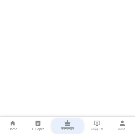
सबस्क्राईब
Home
E-Paper
लाईव्ह TV
सकाळ+