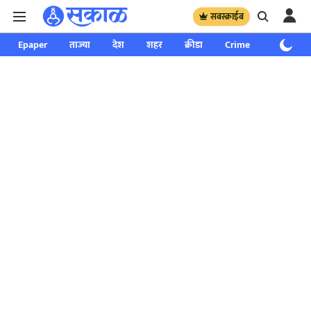
सबस्क्राईब
Epaper
ताज्या
देश
शहर
क्रीडा
Crime
साप्ताहिक