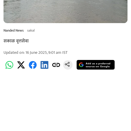
Nanded News
sakal
सकाळ वृत्तसेवा
Updated on
:
16 June 2025, 9:01 am
IST
Add as a preferred
source on Google