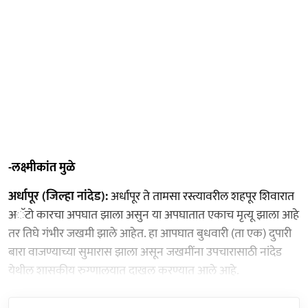
-लक्ष्मीकांत मुळे
अर्धापूर (जिल्हा नांदेड):
अर्धापूर ते तामसा रस्त्यावरील शहपूर शिवारात
अॅटो कारचा अपघात झाला असुन या अपघातात एकाच मृत्यू झाला आहे
तर तिघे गंभीर जखमी झाले आहेत. हा आपघात बुधवारी (ता एक) दुपारी
बारा वाजण्याच्या सुमारास झाला असून जखमींना उपचारासाठी नांदेड
येथील शासकीय रुग्णालयात दाखल करण्यात आले आहे.