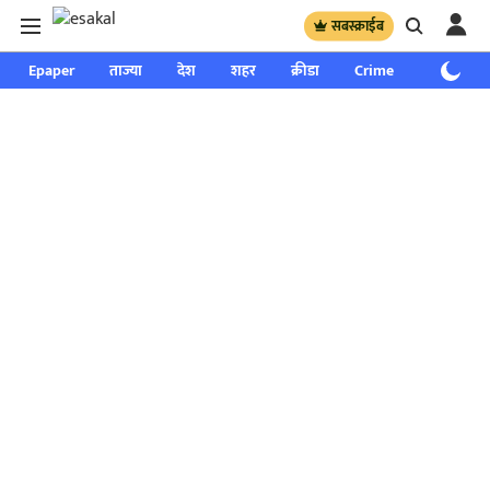
सबस्क्राईब
Epaper
ताज्या
देश
शहर
क्रीडा
Crime
साप्ताहिक