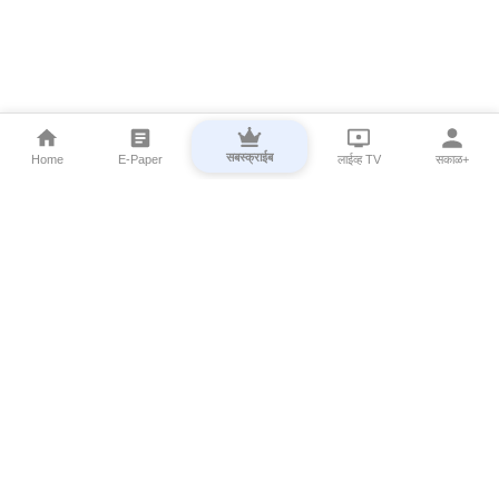
सबस्क्राईब
Home
E-Paper
लाईव्ह TV
सकाळ+
⌄
Marathi News
⌄
About Esakal
⌄
Digital Products