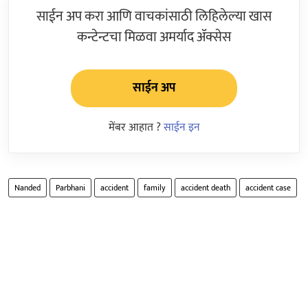
साईन अप करा आणि वाचकांसाठी लिहिलेल्या खास
कन्टेन्टचा मिळवा अमर्याद ॲक्सेस
साईन अप
मेंबर आहात ?
साईन इन
Nanded
Parbhani
accident
family
accident death
accident case