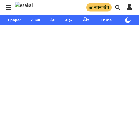
सबस्क्राईब
Epaper
ताज्या
देश
शहर
क्रीडा
Crime
साप्ताहिक