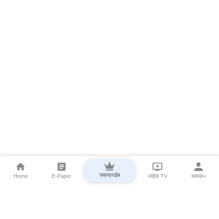
सबस्क्राईब
Home
E-Paper
लाईव्ह TV
सकाळ+