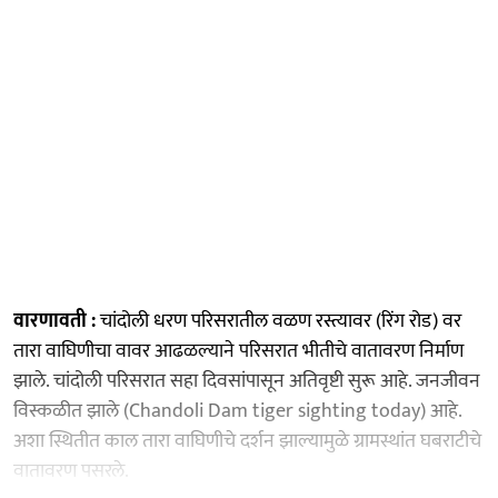
वारणावती :
चांदोली धरण परिसरातील वळण रस्त्यावर (रिंग रोड) वर
तारा वाघिणीचा वावर आढळल्याने परिसरात भीतीचे वातावरण निर्माण
झाले. चांदोली परिसरात सहा दिवसांपासून अतिवृष्टी सुरू आहे. जनजीवन
विस्कळीत झाले (Chandoli Dam tiger sighting today) आहे.
अशा स्थितीत काल तारा वाघिणीचे दर्शन झाल्यामुळे ग्रामस्थांत घबराटीचे
वातावरण पसरले.