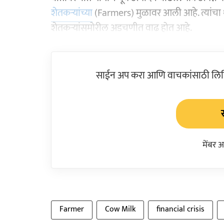
शेतकऱ्यांच्या
(Farmers) मुळावर आली आहे. त्यांचा थ
शेतकऱ्यांसमोरील अडचणीत वाढ होत आहे.
साईन अप करा आणि वाचकांसाठी लिहिल
मेंबर 
Farmer
Cow Milk
financial crisis