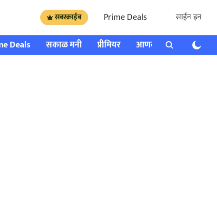
Prime Deals
साईन इन
सबस्क्राईब
me Deals
सकाळ मनी
प्रीमियर
आणखी
राशी भविष्य