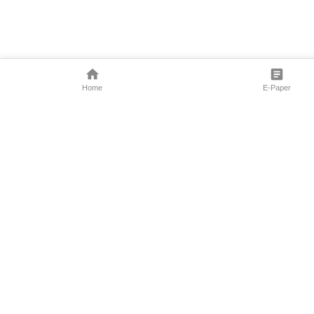
Home
E-Paper
Follow Us
Marathi News