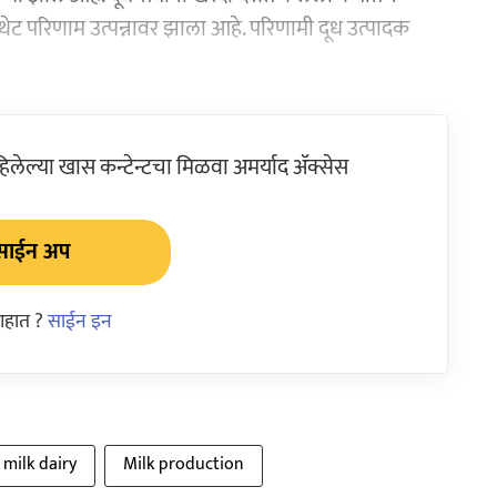
ेट परिणाम उत्पन्नावर झाला आहे. परिणामी दूध उत्पादक
ेल्या खास कन्टेन्टचा मिळवा अमर्याद ॲक्सेस
साईन अप
आहात ?
साईन इन
milk dairy
Milk production