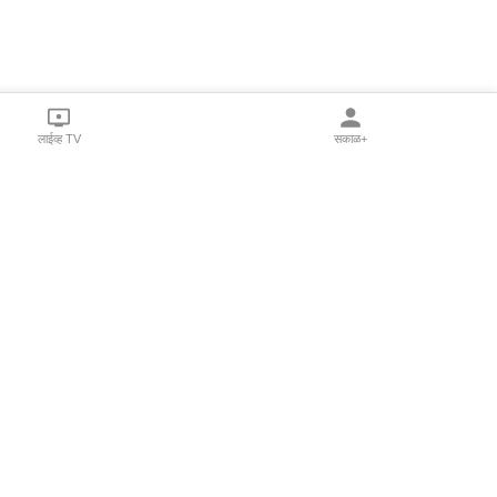
लाईव्ह TV
सकाळ+
l Programs
Print Products