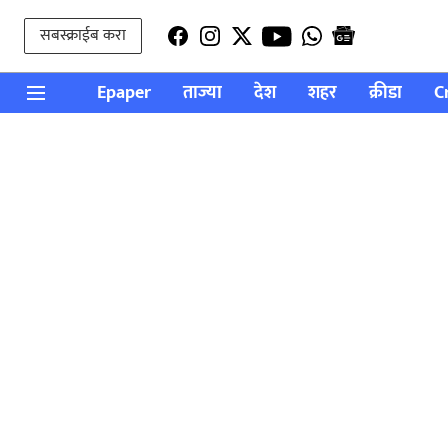
सबस्क्राईब करा
Epaper
ताज्या
देश
शहर
क्रीडा
C