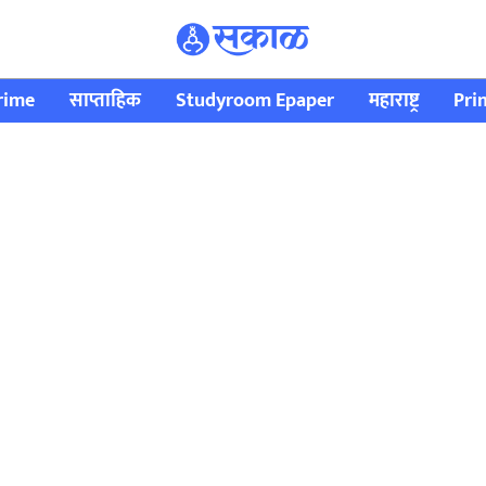
rime
साप्ताहिक
Studyroom Epaper
महाराष्ट्र
Pri