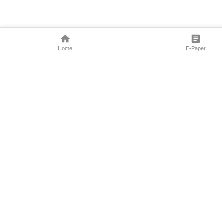
Home
E-Paper
Follow Us
Marathi News
Maharashtra N