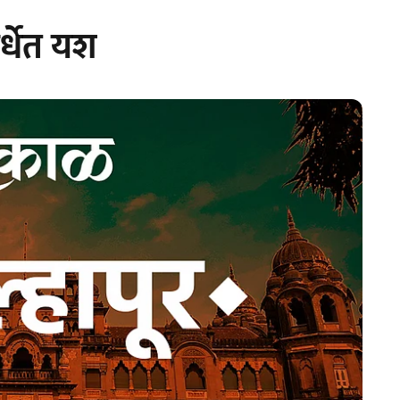
र्धेत यश