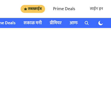
Prime Deals
साईन इन
सबस्क्राईब
me Deals
सकाळ मनी
प्रीमियर
आणखी
राशी भविष्य