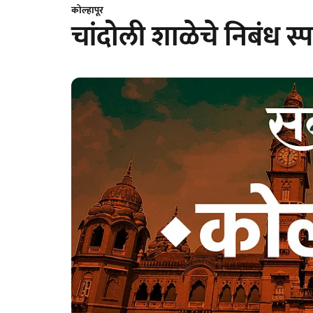
कोल्हापूर
चांदोली शाळेचे निबंध स्प