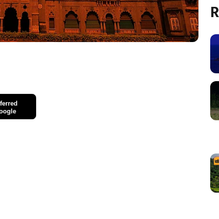
R
ferred
oogle