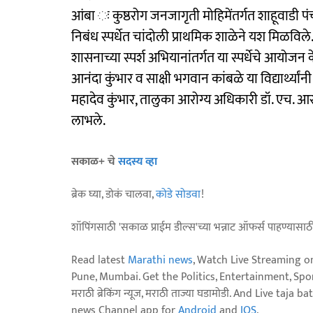
आंबा ः कुष्ठरोग जनजागृती मोहिमेंतर्गत शाहूवाडी 
निबंध स्पर्धेत चांदोली प्राथमिक शाळेने यश मिळविले
शासनाच्या स्पर्श अभियानांतर्गत या स्पर्धेचे आयोजन क
आनंदा कुंभार व साक्षी भगवान कांबळे या विद्यार्थ्यांनी 
महादेव कुंभार, तालुका आरोग्य अधिकारी डॉ. एच. आर.
लाभले.
सकाळ+ चे
सदस्य व्हा
ब्रेक घ्या, डोकं चालवा,
कोडे सोडवा
!
शॉपिंगसाठी 'सकाळ प्राईम डील्स'च्या भन्नाट ऑफर्स पाहण्यासा
Read latest
Marathi news
, Watch Live Streaming o
Pune, Mumbai. Get the Politics, Entertainment, Sports
मराठी ब्रेकिंग न्यूज, मराठी ताज्या घडामोडी. And Live t
news Channel app for
Android
and
IOS
.