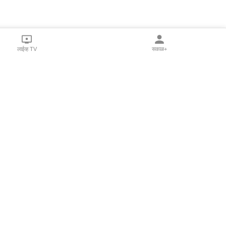
लाईव्ह TV
सकाळ+
l Programs
Print Products
Sakal Saptahik