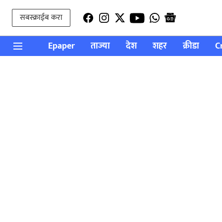
सबस्क्राईब करा
Epaper
ताज्या
देश
शहर
क्रीडा
C