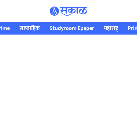
rime
साप्ताहिक
Studyroom Epaper
महाराष्ट्र
Pri