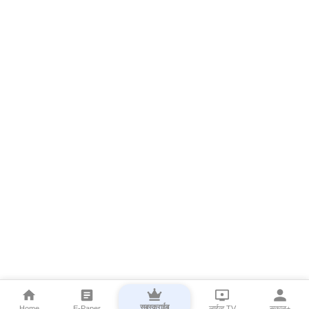
सबस्क्राईब
Home
E-Paper
लाईव्ह TV
सकाळ+