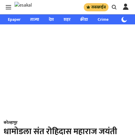
सबस्क्राईब
Epaper
ताज्या
देश
शहर
क्रीडा
Crime
साप्ताहिक
कोल्हापूर
धामोडला संत रोहिदास महाराज जयंती