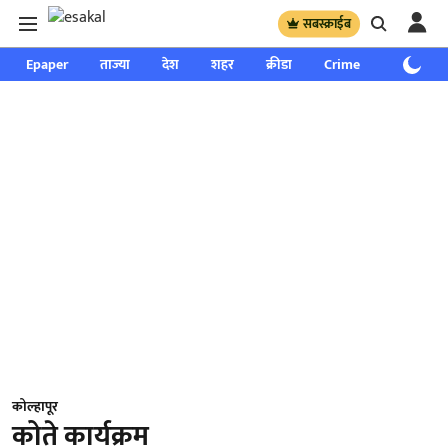
सबस्क्राईब
Epaper
ताज्या
देश
शहर
क्रीडा
Crime
साप्ताहिक
कोल्हापूर
कोते कार्यक्रम