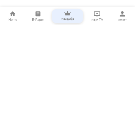
सबस्क्राईब
Home
E-Paper
लाईव्ह TV
सकाळ+
⌄
Marathi News
⌄
About Esakal
⌄
Digital Products
⌄
Sakal Programs
⌄