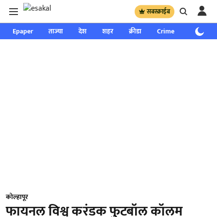
सबस्क्राईब
Epaper
ताज्या
देश
शहर
क्रीडा
Crime
साप्ताहिक
कोल्हापूर
फायनल विश्व करंडक फुटबॉल कॉलम