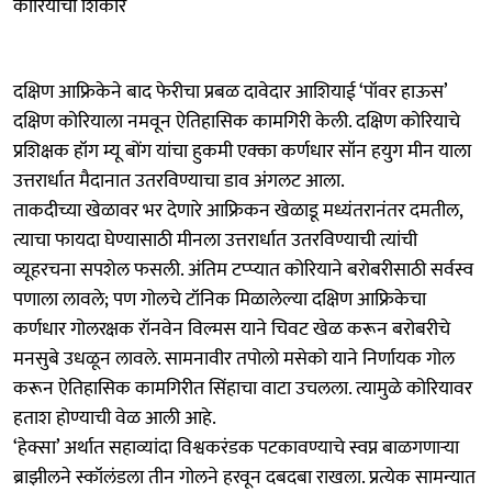
कोरियाची शिकार
दक्षिण आफ्रिकेने बाद फेरीचा प्रबळ दावेदार आशियाई ‘पॉवर हाऊस’
दक्षिण कोरियाला नमवून ऐतिहासिक कामगिरी केली. दक्षिण कोरियाचे
प्रशिक्षक हॉग म्यू बोंग यांचा हुकमी एक्का कर्णधार सॉन हयुग मीन याला
उत्तरार्धात मैदानात उतरविण्याचा डाव अंगलट आला.
ताकदीच्या खेळावर भर देणारे आफ्रिकन खेळाडू मध्यंतरानंतर दमतील,
त्याचा फायदा घेण्यासाठी मीनला उत्तरार्धात उतरविण्याची त्यांची
व्यूहरचना सपशेल फसली. अंतिम टप्प्यात कोरियाने बरोबरीसाठी सर्वस्व
पणाला लावले; पण गोलचे टॉनिक मिळालेल्या दक्षिण आफ्रिकेचा
कर्णधार गोलरक्षक रॉनवेन विल्मस याने चिवट खेळ करून बरोबरीचे
मनसुबे उधळून लावले. सामनावीर तपोलो मसेको याने निर्णायक गोल
करून ऐतिहासिक कामगिरीत सिंहाचा वाटा उचलला. त्यामुळे कोरियावर
हताश होण्याची वेळ आली आहे.
‘हेक्सा’ अर्थात सहाव्यांदा विश्वकरंडक पटकावण्याचे स्वप्न बाळगणाऱ्या
ब्राझीलने स्कॉलंडला तीन गोलने हरवून दबदबा राखला. प्रत्येक सामन्यात