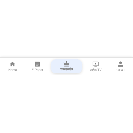
सबस्क्राईब
Home
E-Paper
लाईव्ह TV
सकाळ+
⌄
Marathi News