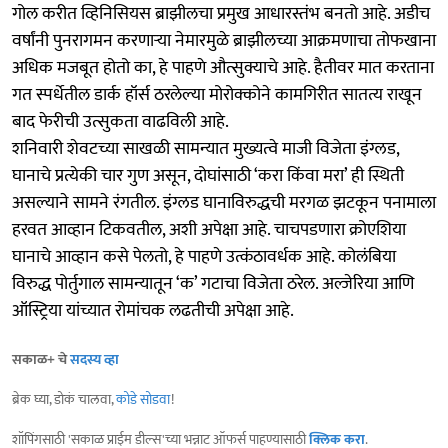
गोल करीत व्हिनिसियस ब्राझीलचा प्रमुख आधारस्तंभ बनतो आहे. अडीच
वर्षांनी पुनरागमन करणाऱ्या नेमारमुळे ब्राझीलच्या आक्रमणाचा तोफखाना
अधिक मजबूत होतो का, हे पाहणे औत्सुक्याचे आहे. हैतीवर मात करताना
गत स्पर्धेतील डार्क हॉर्स ठरलेल्या मोरोक्कोने कामगिरीत सातत्य राखून
बाद फेरीची उत्सुकता वाढविली आहे.
शनिवारी शेवटच्या साखळी सामन्यात मुख्यत्वे माजी विजेता इंग्लड,
घानाचे प्रत्येकी चार गुण असून, दोघांसाठी ‘करा किंवा मरा’ ही स्थिती
असल्याने सामने रंगतील. इंग्लड घानाविरुद्धची मरगळ झटकून पनामाला
हरवत आव्हान टिकवतील, अशी अपेक्षा आहे. चाचपडणारा क्रोएशिया
घानाचे आव्हान कसे पेलतो, हे पाहणे उत्कंठावर्धक आहे. कोलंबिया
विरुद्ध पोर्तुगाल सामन्यातून ‘क’ गटाचा विजेता ठरेल. अल्जेरिया आणि
ऑस्ट्रिया यांच्यात रोमांचक लढतीची अपेक्षा आहे.
सकाळ+ चे
सदस्य व्हा
ब्रेक घ्या, डोकं चालवा,
कोडे सोडवा
!
शॉपिंगसाठी 'सकाळ प्राईम डील्स'च्या भन्नाट ऑफर्स पाहण्यासाठी
क्लिक करा
.