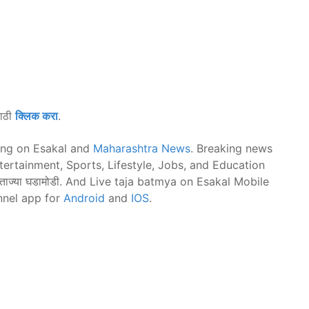
साठी
क्लिक करा
.
ing on Esakal and
Maharashtra News
. Breaking news
ntertainment, Sports, Lifestyle, Jobs, and Education
 मराठी ताज्या घडामोडी. And Live taja batmya on Esakal Mobile
nnel app for
Android
and
IOS
.