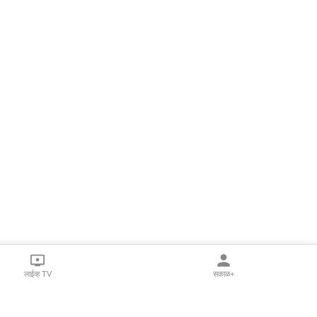
लाईव्ह TV
सकाळ+