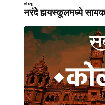
कोल्हापूर
नरंदे हायस्कूलमध्ये सा