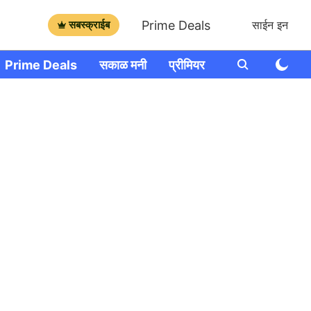
Prime Deals
सबस्क्राईब
साईन इन
Prime Deals
सकाळ मनी
प्रीमियर
आणखी
राशी भव