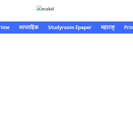
rime
साप्ताहिक
Studyroom Epaper
महाराष्ट्र
Pri