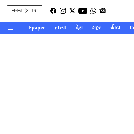
सबस्क्राईब करा
Epaper
ताज्या
देश
शहर
क्रीडा
C