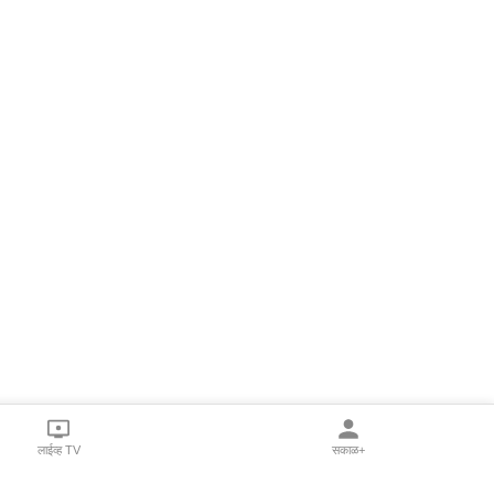
लाईव्ह TV
सकाळ+