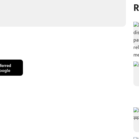
R
ferred
oogle