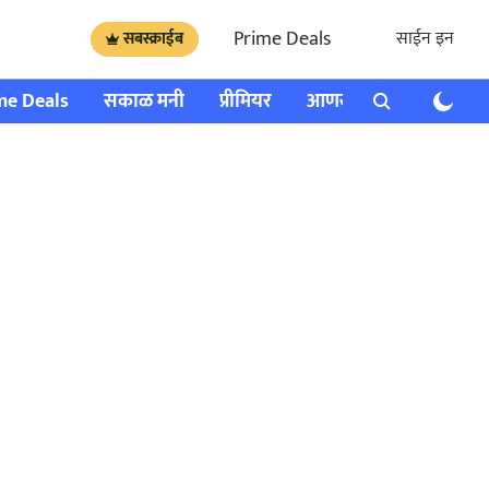
Prime Deals
साईन इन
सबस्क्राईब
me Deals
सकाळ मनी
प्रीमियर
आणखी
राशी भविष्य