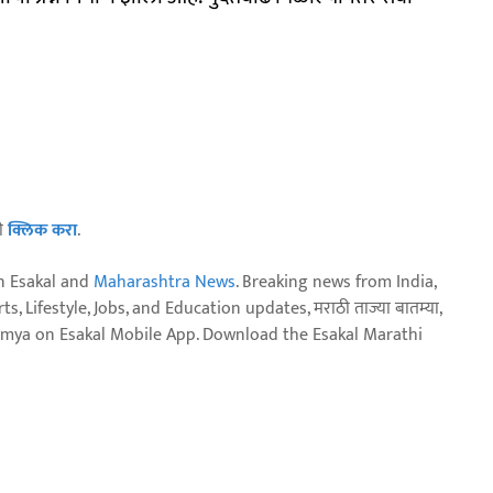
ठी
क्लिक करा
.
n Esakal and
Maharashtra News
. Breaking news from India,
, Lifestyle, Jobs, and Education updates, मराठी ताज्या बातम्या,
aja batmya on Esakal Mobile App. Download the Esakal Marathi