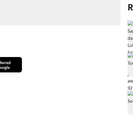
R
ferred
oogle