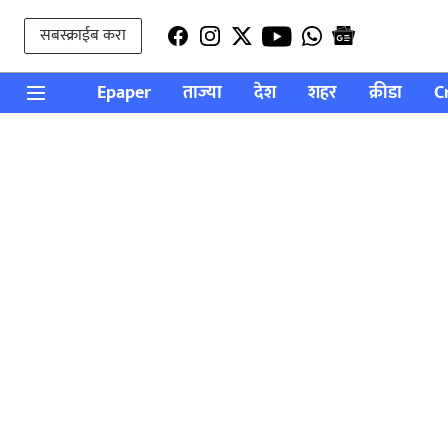
सबस्क्राईब करा
Epaper
ताज्या
देश
शहर
क्रीडा
C