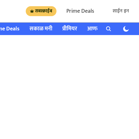
Prime Deals
साईन इन
सबस्क्राईब
me Deals
सकाळ मनी
प्रीमियर
आणखी
राशी भविष्य