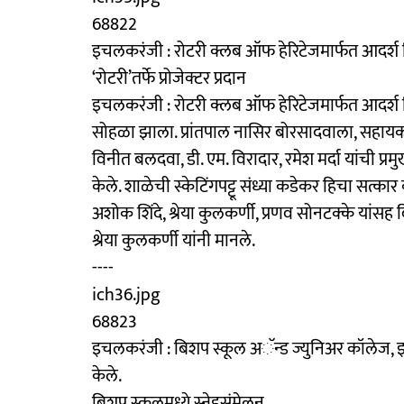
68822
इचलकरंजी : रोटरी क्लब ऑफ हेरिटेजमार्फत आदर्श विद्य
‘रोटरी’तर्फे प्रोजेक्टर प्रदान
इचलकरंजी : रोटरी क्लब ऑफ हेरिटेजमार्फत आदर्श विद
सोहळा झाला. प्रांतपाल नासिर बोरसादवाला, सहायक प्
विनीत बलदवा, डी. एम. विरादार, रमेश मर्दा यांची प्रम
केले. शाळेची स्केटिंगपट्टू संध्या कडेकर हिचा सत
अशोक शिंदे, श्रेया कुलकर्णी, प्रणव सोनटक्के यांसह 
श्रेया कुलकर्णी यांनी मानले.
----
ich36.jpg
68823
इचलकरंजी : बिशप स्कूल अॅन्‍ड ज्युनिअर कॉलेज, इच
केले.
बिशप स्कूलमध्ये स्नेहसंमेलन