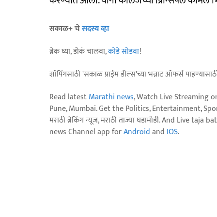
करण्यात आला. यांना कॉलेजच्या प्रिन्सिपल कोमल भिसे, श
सकाळ+ चे
सदस्य व्हा
ब्रेक घ्या, डोकं चालवा,
कोडे सोडवा
!
शॉपिंगसाठी 'सकाळ प्राईम डील्स'च्या भन्नाट ऑफर्स पाहण्यासा
Read latest
Marathi news
, Watch Live Streaming o
Pune, Mumbai. Get the Politics, Entertainment, Sports
मराठी ब्रेकिंग न्यूज, मराठी ताज्या घडामोडी. And Live t
news Channel app for
Android
and
IOS
.