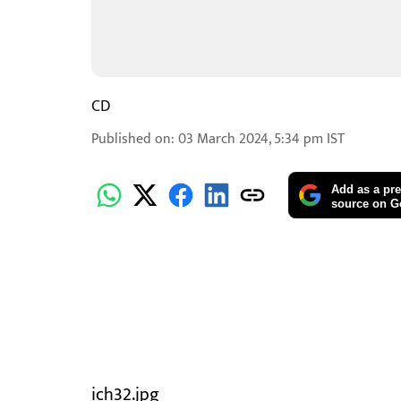
CD
Published on
:
03 March 2024, 5:34 pm
IST
Add as a pre
source on G
ich32.jpg