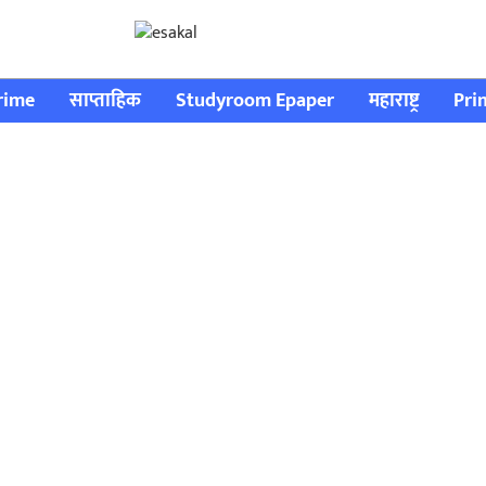
rime
साप्ताहिक
Studyroom Epaper
महाराष्ट्र
Pri