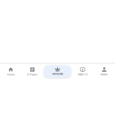
सबस्क्राईब
Home
E-Paper
लाईव्ह TV
सकाळ+