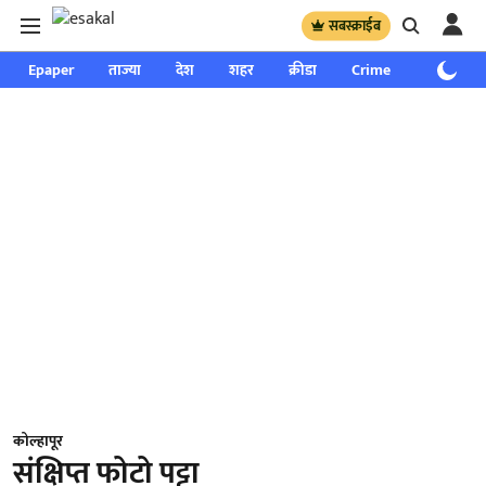
सबस्क्राईब
Epaper
ताज्या
देश
शहर
क्रीडा
Crime
साप्ताहिक
कोल्हापूर
संक्षिप्त फोटो पट्टा