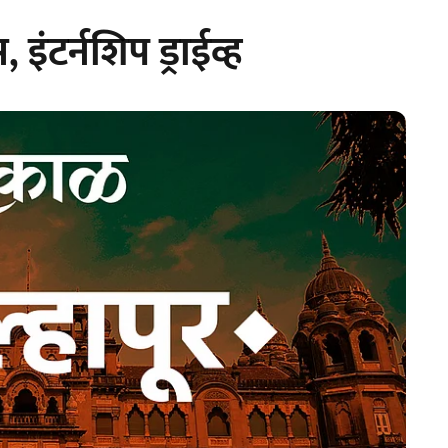
इंटर्नशिप ड्राईव्ह