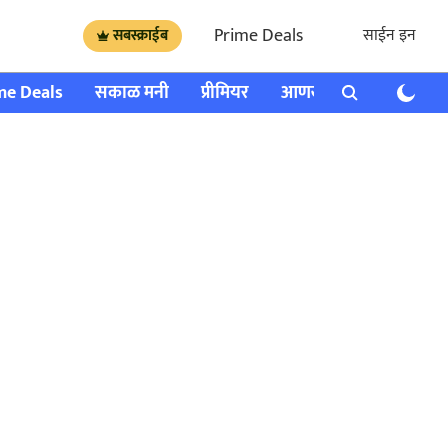
Prime Deals
साईन इन
सबस्क्राईब
me Deals
सकाळ मनी
प्रीमियर
आणखी
राशी भविष्य