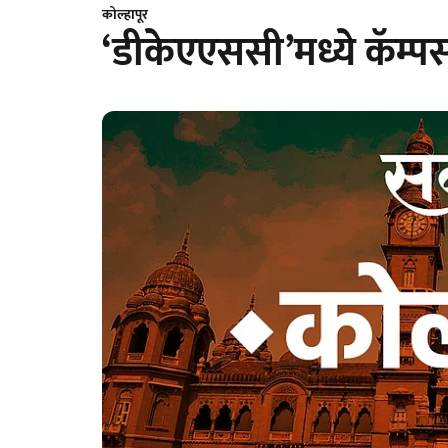
कोल्हापूर
‘डीकेएएससी’मध्ये कॅम्पस, 