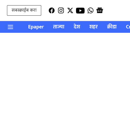
सबस्क्राईब करा
Epaper
ताज्या
देश
शहर
क्रीडा
C