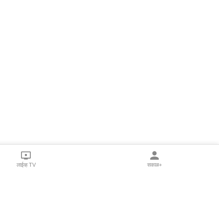
लाईव्ह TV
सकाळ+