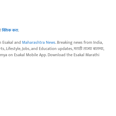
ठी
क्लिक करा
.
n Esakal and
Maharashtra News
. Breaking news from India,
, Lifestyle, Jobs, and Education updates, मराठी ताज्या बातम्या,
aja batmya on Esakal Mobile App. Download the Esakal Marathi