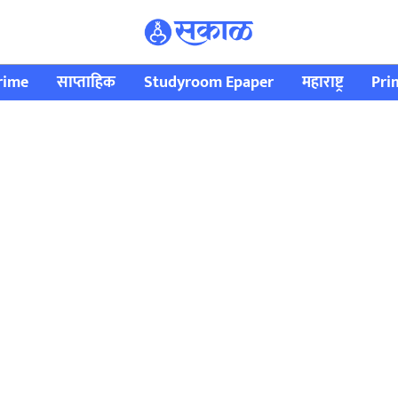
rime
साप्ताहिक
Studyroom Epaper
महाराष्ट्र
Pri