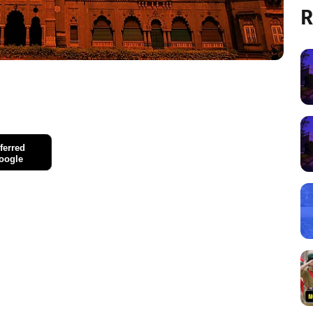
R
ferred
oogle