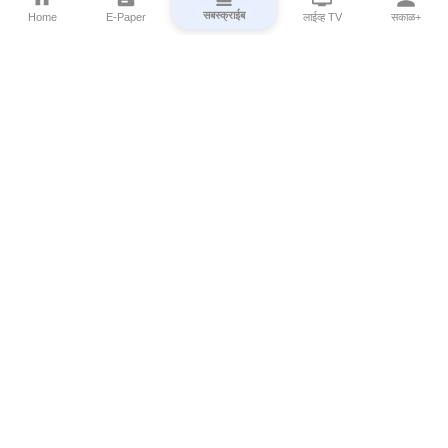
सबस्क्राईब
Home
E-Paper
लाईव्ह TV
सकाळ+
⌄
Marathi News
⌄
About Esakal
⌄
Digital Products
⌄
Sakal Programs
⌄
Print Products