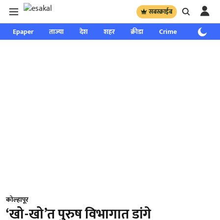
सबस्क्राईब
Epaper
ताज्या
देश
शहर
क्रीडा
Crime
साप्ताहिक
कोल्हापूर
‘खो-खो’त पुरुष विभागात डांगे