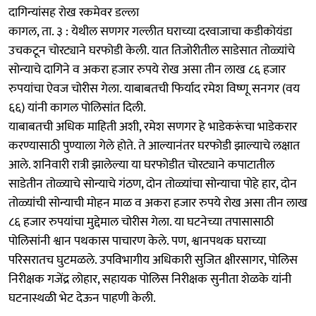
दागिन्यांसह रोख रकमेवर डल्ला
कागल, ता. ३ : येथील सणगर गल्लीत घराच्या दरवाजाचा कडीकोयंडा
उचकटून चोरट्याने घरफोडी केली. यात तिजोरीतील साडेसात तोळ्यांचे
सोन्याचे दागिने व अकरा हजार रुपये रोख असा तीन लाख ८६ हजार
रुपयांचा ऐवज चोरीस गेला. याबाबतची फिर्याद रमेश विष्णू सनगर (वय
६६) यांनी कागल पोलिसांत दिली.
याबाबतची अधिक माहिती अशी, रमेश सणगर हे भाडेकरूंचा भाडेकरार
करण्यासाठी पुण्याला गेले होते. ते आल्यानंतर घरफोडी झाल्याचे लक्षात
आले. शनिवारी रात्री झालेल्या या घरफोडीत चोरट्याने कपाटातील
साडेतीन तोळ्याचे सोन्याचे गंठण, दोन तोळ्यांचा सोन्याचा पोहे हार, दोन
तोळ्यांची सोन्याची मोहन माळ व अकरा हजार रुपये रोख असा तीन लाख
८६ हजार रुपयांचा मुद्देमाल चोरीस गेला. या घटनेच्या तपासासाठी
पोलिसांनी श्वान पथकास पाचारण केले. पण, श्वानपथक घराच्या
परिसरातच घुटमळले. उपविभागीय अधिकारी सुजित क्षीरसागर, पोलिस
निरीक्षक गजेंद्र लोहार, सहायक पोलिस निरीक्षक सुनीता शेळके यांनी
घटनास्थळी भेट देऊन पाहणी केली.