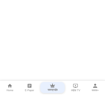
सबस्क्राईब
Home
E-Paper
लाईव्ह TV
सकाळ+