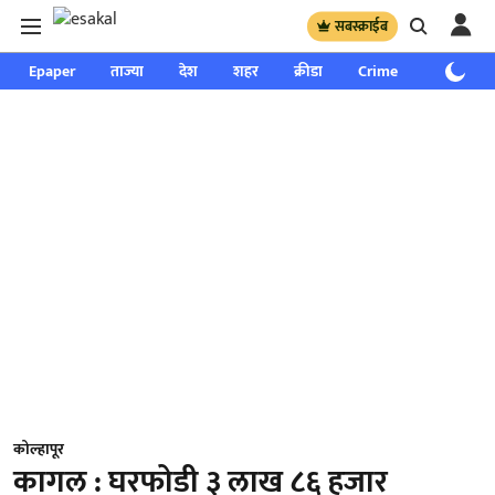
सबस्क्राईब
Epaper
ताज्या
देश
शहर
क्रीडा
Crime
साप्ताहिक
कोल्हापूर
कागल : घरफोडी ३ लाख ८६ हजार