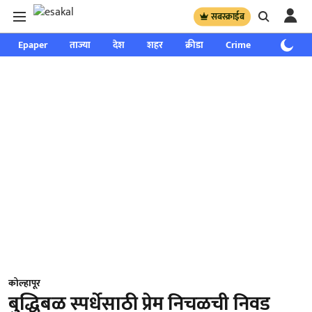
सबस्क्राईब
Epaper
ताज्या
देश
शहर
क्रीडा
Crime
साप्ताहिक
कोल्हापूर
बुद्धिबळ स्पर्धेसाठी प्रेम निचळची निवड