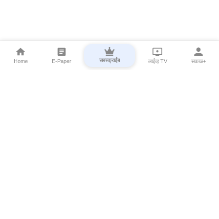
सबस्क्राईब
Home
E-Paper
लाईव्ह TV
सकाळ+
⌄
Marathi News
⌄
About Esakal
⌄
Digital Products