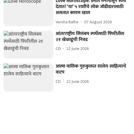
Love Horoscope: प्रेमात मनापासून साथ
देतात! ‘या’ ५ राशींचे लोक जोडीदारासाठी
असतात कायम खास
Varsha Balhe
07 August 2026
आंतरराष्ट्रीय सिलंबम स्पर्धेसाठी पिंपरीतील
२१ खेळाडूंची निवड
CD
22 June 2026
आत्मा मालिक गुरुकुलात शालेय साहित्याचे
वाटप
CD
22 June 2026