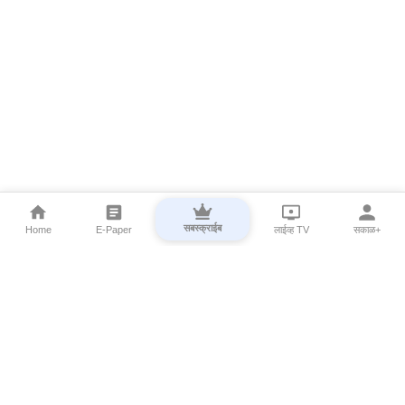
सबस्क्राईब
Home
E-Paper
लाईव्ह TV
सकाळ+