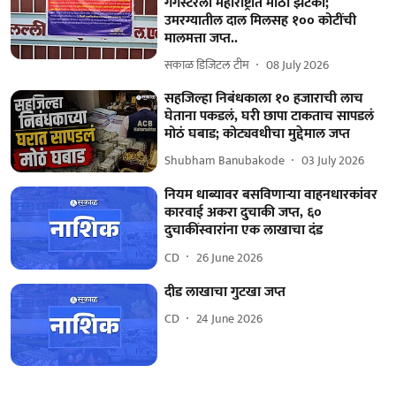
गँगस्टरला महाराष्ट्रात मोठा झटका;
उमरग्यातील दाल मिलसह १०० कोटींची
मालमत्ता जप्त..
सकाळ डिजिटल टीम
08 July 2026
सहजिल्हा निबंधकाला १० हजाराची लाच
घेताना पकडलं, घरी छापा टाकताच सापडलं
मोठं घबाड; कोट्यवधीचा मुद्देमाल जप्त
Shubham Banubakode
03 July 2026
नियम धाब्यावर बसविणाऱ्या वाहनधारकांवर
कारवाई अकरा दुचाकी जप्त, ६०
दुचाकींस्वारांना एक लाखाचा दंड
CD
26 June 2026
दीड लाखाचा गुटखा जप्त
CD
24 June 2026