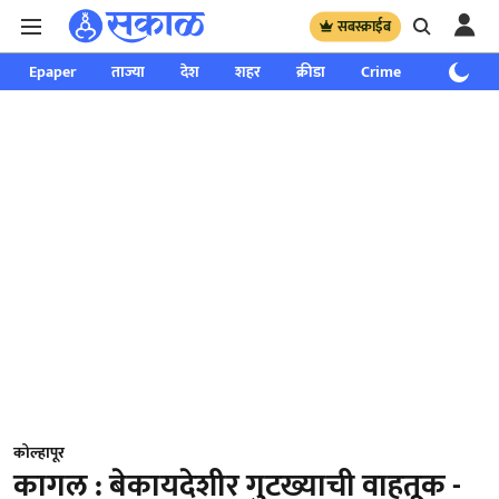
सबस्क्राईब
Epaper
ताज्या
देश
शहर
क्रीडा
Crime
साप्ताहिक
कोल्हापूर
कागल : बेकायदेशीर गुटख्याची वाहतूक -