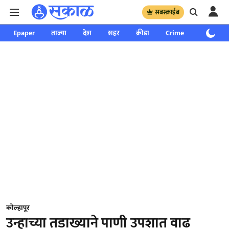
सबस्क्राईब
Epaper
ताज्या
देश
शहर
क्रीडा
Crime
साप्ताहिक
कोल्हापूर
उन्हाच्या तडाख्याने पाणी उपशात वाढ