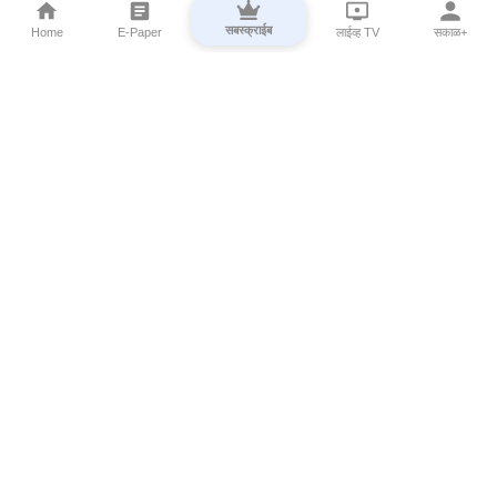
सबस्क्राईब
Home
E-Paper
लाईव्ह TV
सकाळ+
⌄
Marathi News
⌄
About Esakal
⌄
Digital Products
⌄
Sakal Programs
⌄
Print Products