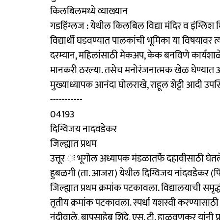
किलबिलमध्ये व्याख्यान
गडहिंग्लज : येथील किलबिल विद्या मंदिर व इंग्लिश मि
विद्यार्थी घडवण्यात पालकांची भूमिका या विषयावर त्य
दरम्यान, महिलांसाठी मेकअप, केक बनविणे कार्यशाळे
मानकरी ठरल्या. तसेच मनोरंजनात्मक खेळ घेण्यात आले. 
मुख्याध्यापक आनंदा घोलराखे, राहूल शेट्टी आदी उपस्
-----------
04193
दिग्विजय नादवडेकर
जिल्ह्यात प्रथम
उत्तूर ः भूगोल अध्यापक मंडळातर्फे दहावीसाठी घेतले
हुबळगी (ता. आजरा) येथील दिग्विजय नांदवडेकर (पि
जिल्ह्यात प्रथम क्रमांक पटकावला. विद्यालयाची समृ
तृतीय क्रमांक‌ पटकावला. स्पर्धा यशस्वी करण्यासाठी
नंदीवाले, बापूसाहेब शिंदे, एस. टी‌. हाळवणकर यांनी प्र