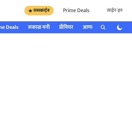
Prime Deals
साईन इन
सबस्क्राईब
me Deals
सकाळ मनी
प्रीमियर
आणखी
राशी भविष्य