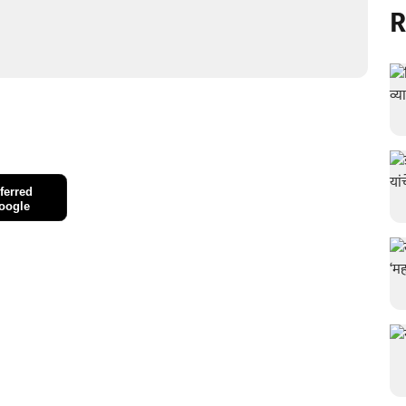
R
ferred
oogle