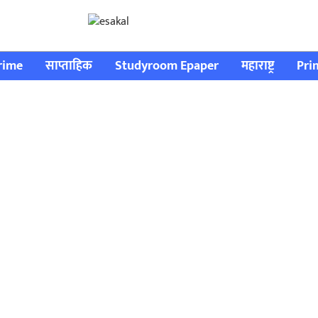
rime
साप्ताहिक
Studyroom Epaper
महाराष्ट्र
Pri