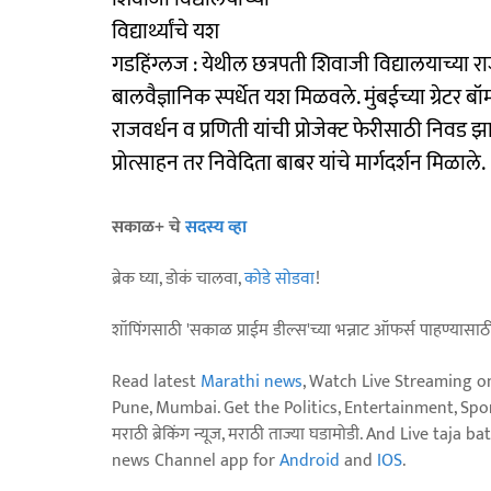
विद्यार्थ्यांचे यश
गडहिंग्लज : येथील छत्रपती शिवाजी विद्यालयाच्या राजवर
बालवैज्ञानिक स्पर्धेत यश मिळवले. मुंबईच्या ग्रेटर ब
राजवर्धन व प्रणिती यांची प्रोजेक्ट फेरीसाठी निवड झाल
प्रोत्साहन तर निवेदिता बाबर यांचे मार्गदर्शन मिळाले.
सकाळ+ चे
सदस्य व्हा
ब्रेक घ्या, डोकं चालवा,
कोडे सोडवा
!
शॉपिंगसाठी 'सकाळ प्राईम डील्स'च्या भन्नाट ऑफर्स पाहण्यासा
Read latest
Marathi news
, Watch Live Streaming o
Pune, Mumbai. Get the Politics, Entertainment, Sports
मराठी ब्रेकिंग न्यूज, मराठी ताज्या घडामोडी. And Live t
news Channel app for
Android
and
IOS
.