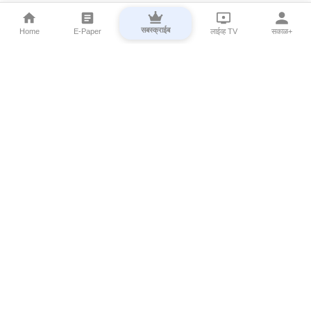
सबस्क्राईब
Home
E-Paper
लाईव्ह TV
सकाळ+
⌄
Marathi News
⌄
About Esakal
⌄
Digital Products
⌄
Sakal Programs
⌄
Print Products