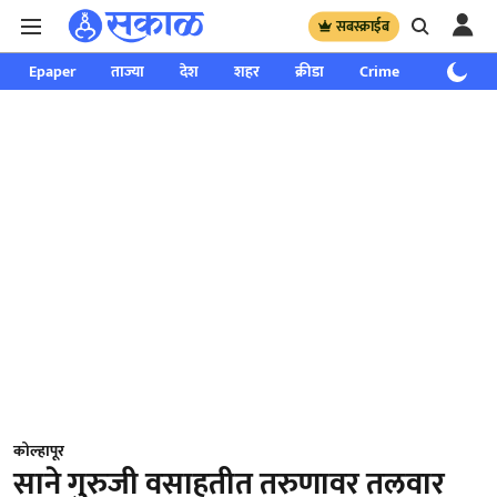
सबस्क्राईब
Epaper
ताज्या
देश
शहर
क्रीडा
Crime
साप्ताहिक
कोल्हापूर
साने गुरुजी वसाहतीत तरुणावर तलवार