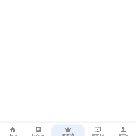
सबस्क्राईब
Home
E-Paper
लाईव्ह TV
सकाळ+