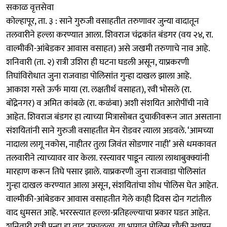
सकाळ वृत्तसेवा
कोल्‍हापूर, ता. ३ : साने गुरुजी वसाहतीत तरुणावर जुन्या वादातून
तलवारीने हल्ला करण्यात आला. शिवराज चंद्रकांत बंडगर (वय २४, रा.
वाल्मीकी-आंबेडकर आवास वसाहत) असे जखमी तरुणाचे नाव आहे.
शनिवारी (ता. २) रात्री उशिरा ही घटना घडली असून, याप्रकरणी
तिघांविरोधात जुना राजवाडा पोलिसांत गुन्हा दाखल झाला आहे.
आकाश गस्ते ऊर्फ माया (रा. लक्षतीर्थ वसाहत), रवी भोसले (रा.
बोंद्रेनगर) व अमित कांबळे (रा. कळंबा) अशी संशयित आरोपींची नावे
आहेत. शिवराज बंडगर हा त्याच्या मित्रासोबत दुचाकीवरून जात असताना
संशयितांनी साने गुरुजी वसाहतीत मेन रोडवर त्याला अडवले. ‘आमच्या
नादाला लागू नकोस, नाहीतर तुला जिवंत सोडणार नाही’ असे धमकावत
तलवारीने त्याच्यावर वार केला. रस्‍त्यावर पाडून त्याला लाथाबुक्क्यांनी
मारहाण करून तिघे पसार झाले. याप्रकरणी जुना राजवाडा पोलिसांत
गुन्हा दाखल करण्यात आला असून, संशयितांचा शोध पोलिस घेत आहेत.
वाल्मीकी-आंबेडकर आवास वसाहतीत गेले काही दिवस दोन गटांतील
वाद धुमसत आहे. भररस्त्यात हल्ला-प्रतिहल्ल्याचा प्रकार घडत आहेत.
शनिवारी रात्री पुन्हा हा वाद उफाळला. या भागात पोलिस चौकी स्थापन