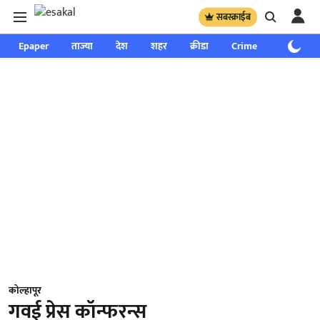
सबस्क्राईब
Epaper
ताज्या
देश
शहर
क्रीडा
Crime
साप्ताहिक
कोल्हापूर
गवई प्रेस कॉन्फरन्स