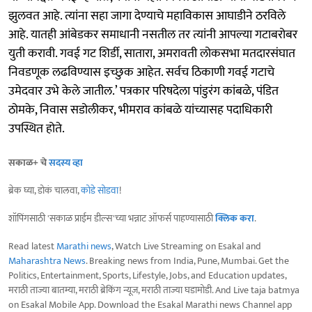
झुलवत आहे. त्यांना सहा जागा देण्याचे महाविकास आघाडीने ठरविले
आहे. यातही आंबेडकर समाधानी नसतील तर त्यांनी आपल्या गटाबरोबर
युती करावी. गवई गट शिर्डी, सातारा, अमरावती लोकसभा मतदारसंघात
निवडणूक लढविण्यास इच्छुक आहेत. सर्वच ठिकाणी गवई गटाचे
उमेदवार उभे केले जातील.’ पत्रकार परिषदेला पांडुरंग कांबळे, पंडित
ठोमके, निवास सडोलीकर, भीमराव कांबळे यांच्यासह पदाधिकारी
उपस्थित होते.
सकाळ+ चे
सदस्य व्हा
ब्रेक घ्या, डोकं चालवा,
कोडे सोडवा
!
शॉपिंगसाठी 'सकाळ प्राईम डील्स'च्या भन्नाट ऑफर्स पाहण्यासाठी
क्लिक करा
.
Read latest
Marathi news
, Watch Live Streaming on Esakal and
Maharashtra News
. Breaking news from India, Pune, Mumbai. Get the
Politics, Entertainment, Sports, Lifestyle, Jobs, and Education updates,
मराठी ताज्या बातम्या, मराठी ब्रेकिंग न्यूज, मराठी ताज्या घडामोडी. And Live taja batmya
on Esakal Mobile App. Download the Esakal Marathi news Channel app