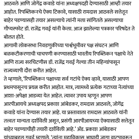
आठवले आणि जोगेंद्र कवाडे यांना अध्यक्षपदही देण्यासाठी आम्ही तयार
आहोत. रिपब्लिकनचे ऐक्य टिकावे, यासाठी रामदास आठवले सत्तेतून
बाहेर पडण्यासही तयार असल्याचे त्यांनी मला सांगितले असल्याचा
गौप्यस्फोट डॉ. राजेंद्र गवई यांनी केला. आज झालेल्या पत्रकार परिषदेत ते
बोलत होते.
आगामी लोकसभा निवडणुकीच्या पार्श्वभूमीवर पक्ष संघटन आणि
बळकटीकरणाची चाचपणी करण्यासाठी भारतीय रिपब्लिकन पक्षाचे नेते
आणि राज्य सरचिटणीस डॉ. राजेंद्र गवई गेल्या तीन महिन्यांपासून
राज्यव्यापी दौरा करीत आहेत.
ते म्हणाले, ‘रिपब्लिकन पक्षाच्या सर्व गटांचे ऐक्य व्हावे, यासाठी आपण
प्रथमपासूनच प्रयत्न करीत आहोत. मात्र, त्यामध्ये प्रत्येक गटाच्या नेत्यांच्या
आशा-अपेक्षा आडव्या येत आहेत. त्यावर उपाय म्हणून आपण
आरपीआयचे अध्यक्षपद प्रकाश आंबेडकर, रामदास आठवले, जोगेंद्र
कवाडे यांना देण्यास तयार आहे. या प्रस्तावाला रामदास आठवले यांनी
तत्त्‍वतः मान्यता दर्शविली असून, प्रसंगी आरपीआयच्‍या ऐक्यासाठी सत्तेतून
बाहेर पडण्याचीही तयारी दर्शविली आहे.’ ॲड. प्रकाश आंबेडकर
यांच्याबद्दल गवई म्हणाले, ‘त्यांना महाविकास आघाडी जागा वाटपावरून