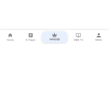
सबस्क्राईब
Home
E-Paper
लाईव्ह TV
सकाळ+
⌄
Marathi News
⌄
About Esakal