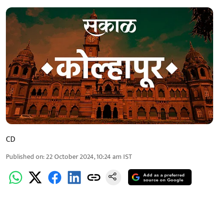
CD
Published on
:
22 October 2024, 10:24 am
IST
Add as a preferred
source on Google