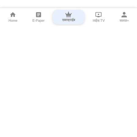
सबस्क्राईब
Home
E-Paper
लाईव्ह TV
सकाळ+
⌄
Marathi News
⌄
About Esakal
⌄
Digital Products
⌄
Sakal Programs