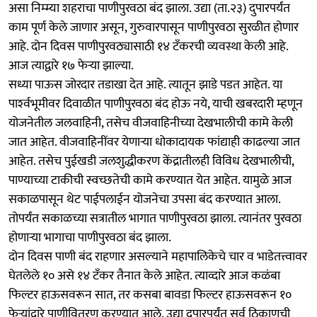
असा निम्म्या शहराचा पाणीपुरवठा बंद झाला. उद्या (ता.२३) दुपारपर्यंत
काम पूर्ण केले जाणार असून, गुरुवारपासून पाणीपुरवठा सुरळीत होणार
आहे. दोन दिवस पाणीपुरवठ्यासाठी १४ टॅंकरची व्यवस्था केली आहे.
आज त्याद्वारे १७ फेऱ्या झाल्या.
सध्या पाऊस जोरदार तडाखा देत आहे. त्यातून झाडे पडत आहेत. या
पार्श्‍वभूमीवर दिवाळीत पाणीपुरवठा बंद होऊ नये, याची खबरदारी म्हणून
योजनेतील जलवाहिनी, तसेच वीजवाहिनीच्या देखभालीची कामे केली
जात आहेत. वीजवाहिनींवर येणाऱ्या धोकादायक फांद्याही काढल्या जात
आहेत. तसेच पुईखडी जलशुद्धीकरण केंद्रातीलही विविध देखभालीची,
पाण्याच्या टाकीची स्वच्छतेची कामे करण्यात येत आहेत. यामुळे आज
सकाळपासून थेट पाईपलाईन योजनेचा उपसा बंद करण्यात आला.
तोपर्यंत सकाळच्या सत्रातील भागात पाणीपुरवठा झाला. त्यानंतर पुरवठा
होणाऱ्या भागाचा पाणीपुरवठा बंद झाला.
दोन दिवस पाणी बंद राहणार असल्याने महापालिकेचे चार व भाडेतत्त्वावर
घेतलेले १० असे १४ टँकर तैनात केले आहेत. त्याव्दारे आज कळंबा
फिल्टर हाऊसवरून सात, तर कसबा बावडा फिल्टर हाऊसवरून १०
फेऱ्यांद्वारे पाणीवितरण करण्यात आले. उद्या दुपारपर्यंत सर्व ठिकाणची