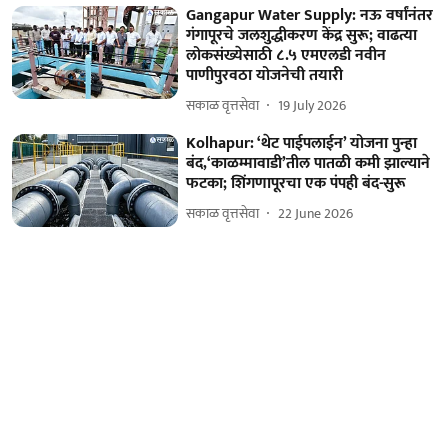
Gangapur Water Supply: नऊ वर्षांनंतर
गंगापूरचे जलशुद्धीकरण केंद्र सुरू; वाढत्या
लोकसंख्येसाठी ८.५ एमएलडी नवीन
पाणीपुरवठा योजनेची तयारी
सकाळ वृत्तसेवा
19 July 2026
Kolhapur: ‘थेट पाईपलाईन’ योजना पुन्हा
बंद,‘काळम्मावाडी’तील पातळी कमी झाल्याने
फटका; शिंगणापूरचा एक पंपही बंद-सुरू
सकाळ वृत्तसेवा
22 June 2026