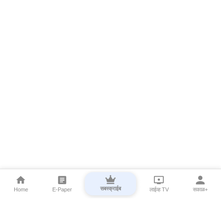
सबस्क्राईब
Home
E-Paper
लाईव्ह TV
सकाळ+